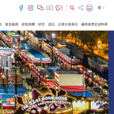
繁
動
會員服務
經貿商機
研究
資訊
企業社會責任
廠商會歷史資料庫