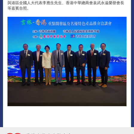
與港區全國人大代表李應生先生、香港中華總商會袁武永遠榮譽會長
等嘉賓合照。