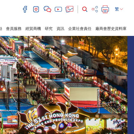
繁
動
會員服務
經貿商機
研究
資訊
企業社會責任
廠商會歷史資料庫