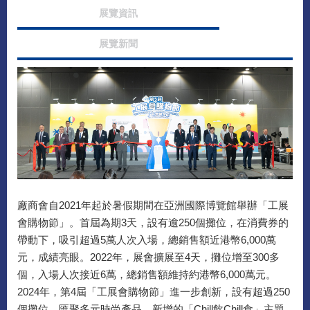
展覽資訊
展覽新聞
廠商會自2021年起於暑假期間在亞洲國際博覽館舉辦「工展
會購物節」。首屆為期3天，設有逾250個攤位，在消費券的
帶動下，吸引超過5萬人次入場，總銷售額近港幣6,000萬
元，成績亮眼。2022年，展會擴展至4天，攤位增至300多
個，入場人次接近6萬，總銷售額維持約港幣6,000萬元。
2024年，第4屆「工展會購物節」進一步創新，設有超過250
個攤位，匯聚多元時尚產品。新增的「Chill飲Chill食」主題