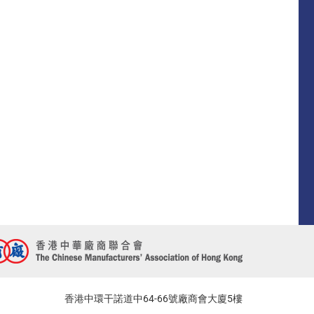
香港中環干諾道中64-66號廠商會大廈5樓