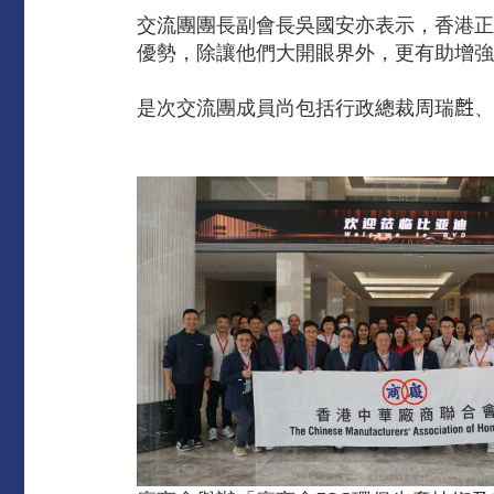
交流團團長副會長吳國安亦表示，香港正
優勢，除讓他們大開眼界外，更有助增強
是次交流團成員尚包括行政總裁周瑞𪊟