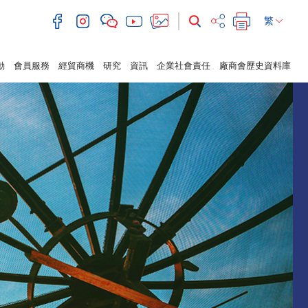
繁
動
會員服務
經貿商機
研究
資訊
企業社會責任
廠商會歷史資料庫