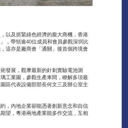
型，以及抓緊綠色經濟的龐大商機，香港
團」，帶領逾40位成員和會員參觀深圳比
機，這亦是廠商會「通關」後首個跨境會
技術發展，觀摩最新的針刺實驗電池測
玻璃工業園，參觀生產車間，瞭解多項最
與園區代表設備部部長何文三及辦公室主
制約，內地企業卻能憑著創新意念和自信
他期望，粵港兩地產業能多作交流，互相