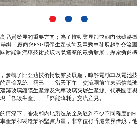
高品質發展的重要方向；為了推動業界加快朝向低碳轉
）舉辦「廠商會ESG環保生產技術及電動車發展趨勢交流
國新能源汽車技術及玻璃製造業的最新發展，探索新商
，參觀了比亞迪技術博物館及展廳，瞭解電動車及電池
的運輸系統「雲巴」。當天下午，交流團前往東莞信義
建築玻璃鍍膜生產線及汽車玻璃夾層生產線。代表團更
現「低碳生產」、「節能降耗」交流意見。
的情況下，香港和內地製造業企業遇到不少不同程度的
車產業和製造業的堅實力量，非常值得香港業界借鏡，