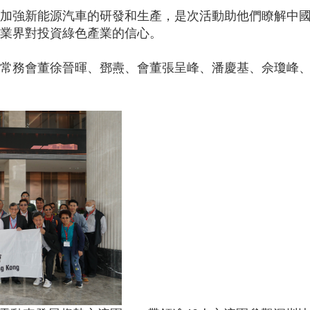
加強新能源汽車的研發和生產，是次活動助他們瞭解中
業界對投資綠色產業的信心。
、常務會董徐晉暉、鄧燾、會董張呈峰、潘慶基、佘瓊峰