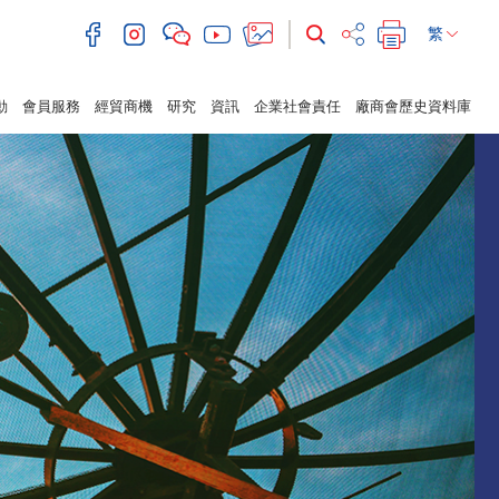
繁
動
會員服務
經貿商機
研究
資訊
企業社會責任
廠商會歷史資料庫