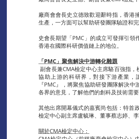
廠商會會長史立德致歡迎辭時指，香港
生產，一方面可以幫助研發團隊驗證和完
史會長期望「PMC」的成立可發揮引領
香港在國際科研價值鏈上的地位。
「
P
MC
」聚焦解決中游轉化難題
副會長兼CMA檢定中心主席駱百強指，
協助上游的科研界，對接下游產業，
『PMC』，將聚焦協助研發團隊解決中
各界的意見，了解他們的創科及技術需要
其他出席開幕儀式的嘉賓尚包括：特首政
檢定中心副主席盧毓琳、董事蔡志婷、李
關於
CMA
檢定中心：
CMA檢定中心（前稱廠商會檢定中心）