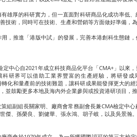
擁有雄厚的科研實力，但一直面對科研商品化成功率低、
善技術，同時可在技術、生產和營銷等方面做好準備，
作用，推進「港版中試」的發展，完善本港創科生態鏈
檢定中心自2021年成立科技商品化平台「CMA+」以來
讓科研界可以借助工業界豐富的生產經驗，將研發成
游轉化和量產前的技術難題，讓科研成果能發揮更大的
，並鼓勵更多本地及海內外企業參與或投資港研項目，
策組副組長關家明、廠商會常務副會長兼CMA檢定中心
世傑、孫榮良、劉健華、張永鴻、胡子岐，以及吳景瀚
由廠商會於1979年成立，為一所獲國際認可的第三方檢