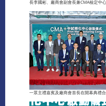
長李國彬、廠商會副會長兼CMA檢定中
一眾主禮嘉賓及廠商會首長在開幕典禮合