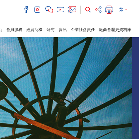
繁
動
會員服務
經貿商機
研究
資訊
企業社會責任
廠商會歷史資料庫