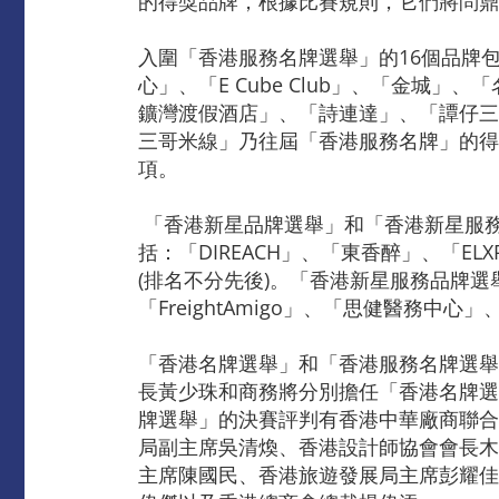
的得獎品牌，根據比賽規則，它們將問鼎
入圍「香港服務名牌選舉」的16個品牌包括：
心」、「E Cube Club」、「金
鑛灣渡假酒店」、「詩連達」、「譚仔三
三哥米線」乃往屆「香港服務名牌」的得
項。
「香港新星品牌選舉」和「香港新星服務
括：「DIREACH」、「東香醉」、「ELXR
(排名不分先後)。「香港新星服務品牌選
「FreightAmigo」、「思健醫務中心」、
「香港名牌選舉」和「香港服務名牌選舉
長黃少珠和商務將分別擔任「香港名牌選
牌選舉」的決賽評判有香港中華廠商聯合
局副主席吳清煥、香港設計師協會會長木
主席陳國民、香港旅遊發展局主席彭耀佳