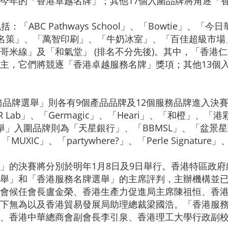
今年的「香港卓越名牌」；其他17個入圍品牌將角逐「
「ABC Pathways School」、「Bowtie」、
城」、「名策」、「萬智印刷」、「牛奶冰室」、「百佳超級
哥米線」及「和氣堂」 (排名不分先後)。其中，「香港
主，它們將競逐「香港卓越服務名牌」獎項；其他13個
品牌選舉」則各有9個產品品牌及12個服務品牌進入決
 Lab」、「Germagic」、「Heari」、「和橙」、「港彩
舉」入圍品牌則為「天星銀行」、「BBMSL」、「盆景星球
「MUXIC」、「partywhere?」、「Perle Signat
」的決賽將分別於明年1月8日及9日舉行。香港特區政
舉」和「香港服務名牌選舉」的主席評判，主辦機構並
會候任會長盧金榮、香港生產力促進局主席陳祖恒、香
下無為以及香港貿易發展局助理總裁梁國浩。「香港服
、香港中華總商會副會長李引泉、香港理工大學行政副