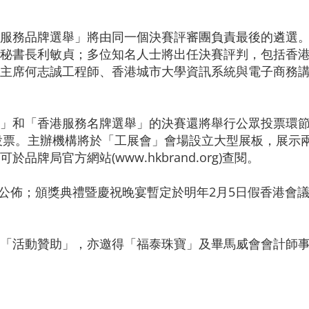
服務品牌選舉」將由同一個決賽評審團負責最後的遴選。決
秘書長利敏貞；多位知名人士將出任決賽評判，包括香
主席何志誠工程師、香港城市大學資訊系統與電子商務
」和「香港服務名牌選舉」的決賽還將舉行公眾投票環節
場投票。主辦機構將於「工展會」會場設立大型展板，展示
牌局官方網站(www.hkbrand.org)查閱。
公佈；頒獎典禮暨慶祝晚宴暫定於明年2月5日假香港會
「活動贊助」，亦邀得「福泰珠寶」及畢馬威會會計師