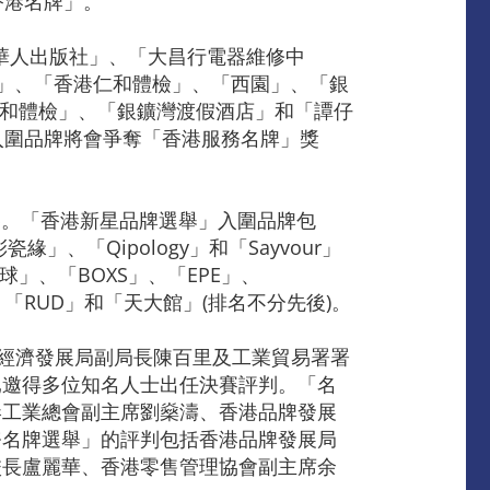
香港名牌」。
「今日華人出版社」、「大昌行電器維修中
市場」、「香港仁和體檢」、「西園」、「銀
仁和體檢」、「銀鑛灣渡假酒店」和「譚仔
入圍品牌將會爭奪「香港服務名牌」獎
賽。「香港新星品牌選舉」入圍品牌包
瓷緣」、「Qipology」和「Sayvour」
」、「BOXS」、「EPE」、
ure」、「RUD」和「天大館」(排名不分先後)。
府經濟發展局副局長陳百里及工業貿易署署
已邀得多位知名人士出任決賽評判。「名
港工業總會副主席劉燊濤、香港品牌發展
務名牌選舉」的評判包括香港品牌發展局
校長盧麗華、香港零售管理協會副主席余