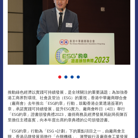
推動綠色經濟以實踐可持續發展，是全球關注的重要議題；為加強香
港工商界對環境、社會及管治（ESG）的重視，香港中華廠商聯合會
（廠商會）去年推出「ESG約章」行動，鼓勵香港企業透過簽署約
章，承諾實踐可持續發展，提升ESG實力。廠商會昨日（4日）舉行
「ESG約章」證書頒發典禮2023，邀得商務及經濟發展局副局長陳百
里擔任主禮嘉賓，向本年度出席約章典禮的公司頒發證書。
「ESG約章」行動為「ESG +計劃」下的重點項目之一，由廠商會主
辦，香港品牌發展局擔任「合辦機構」、滙豐銀行及廠商會工業發展