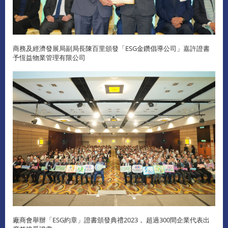
商務及經濟發展局副局長陳百里頒發「ESG金鑽倡導公司」嘉許證書
予恆益物業管理有限公司
廠商會舉辦「ESG約章」證書頒發典禮2023， 超過300間企業代表出