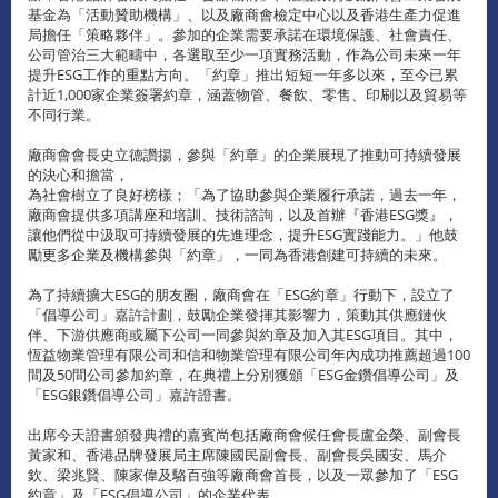
基金為「活動贊助機構」、以及廠商會檢定中心以及香港生產力促進
局擔任「策略夥伴」。參加的企業需要承諾在環境保護、社會責任、
公司管治三大範疇中，各選取至少一項實務活動，作為公司未來一年
提升ESG工作的重點方向。「約章」推出短短一年多以來，至今已累
計近1,000家企業簽署約章，涵蓋物管、餐飲、零售、印刷以及貿易等
不同行業。
廠商會會長史立德讚揚，參與「約章」的企業展現了推動可持續發展
的決心和擔當，
為社會樹立了良好榜樣；「為了協助參與企業履行承諾，過去一年，
廠商會提供多項講座和培訓、技術諮詢，以及首辦『香港ESG獎』，
讓他們從中汲取可持續發展的先進理念，提升ESG實踐能力。」他鼓
勵更多企業及機構參與「約章」，一同為香港創建可持續的未來。
為了持續擴大ESG的朋友圈，廠商會在「ESG約章」行動下，設立了
「倡導公司」嘉許計劃，鼓勵企業發揮其影響力，策動其供應鏈伙
伴、下游供應商或屬下公司一同參與約章及加入其ESG項目。其中，
恆益物業管理有限公司和信和物業管理有限公司年內成功推薦超過100
間及50間公司參加約章，在典禮上分別獲頒「ESG金鑽倡導公司」及
「ESG銀鑽倡導公司」嘉許證書。
出席今天證書頒發典禮的嘉賓尚包括廠商會候任會長盧金榮、副會長
黃家和、香港品牌發展局主席陳國民副會長、副會長吳國安、馬介
欽、梁兆賢、陳家偉及駱百強等廠商會首長，以及一眾參加了「ESG
約章」及「ESG倡導公司」的企業代表。