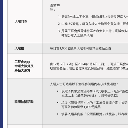
港幣$8
註︰
身高1米或以下小童、65歲或以上長者及殘疾人
入場門券
由晚上7時起，所有入場人士均可免費入場（展會
是屆工展會獲香港特區政府大力支持，寬減維多
補貼公眾人士購票入場
入場禮
每日首1,000名購票入場者可獲精美禮品乙份
工展會
App
─
由12月 7日（四）至2024年1月4日（四），可於工展
幸運大激賞及
取豐富獎品，包括名貴家電及保健品等，總值港幣10萬
終極大激賞
入場人士可透過以下途徑參與場內各項抽獎活動：
以電子貨幣消費滿港幣300元或以上（最多2張收
元或以上（最多3張收據），則可抽獎2次
現場抽獎活動
填妥《消費指南》內的「工展每日開心賞」抽獎
可贏取價值港幣1,000元獎品
填妥入場券內的「投票贏巨獎」抽獎券，即有機會