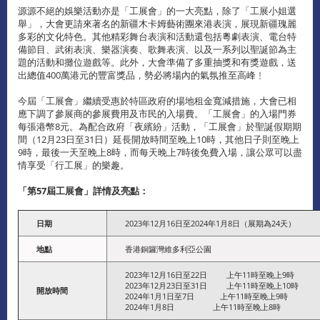
源源不絕的娛樂活動亦是「工展會」的一大亮點，除了「工展小姐選
舉」，大會更請來著名的新疆木卡姆藝術團來港表演，展現新疆瑰麗
多彩的文化特色。其他精彩舞台表演和活動還包括粵劇表演、電台特
備節目、武術表演、樂器演奏、歌舞表演、以及一系列以聖誕節為主
題的活動和攤位遊戲等。此外，大會準備了多重抽獎和有獎遊戲，送
出總值400萬港元的豐富獎品，勢必將場內的氣氛推至高峰﹗
今屆「工展會」繼續受惠於特區政府的場地租金寬減措施，大會已相
應下調了參展商的參展費用及市民的入場費。「工展會」的入場門券
每張港幣8元。為配合政府「夜繽紛」活動，「工展會」於聖誕假期期
間（12月23日至31日）延長開放時間至晚上10時，其他日子則至晚上
9時，最後一天至晚上8時，而每天晚上7時後免費入場，讓公眾可以盡
情享受「行工展」的樂趣。
「第
57
屆工展會」詳情及亮點：
日期
2023年12月16日至2024年1月8日（展期為24天）
地點
香港銅鑼灣維多利亞公園
2023年12月16日至22日 上午11時至晚上9時
2023年12月23日至31日 上午11時至晚上10時
開放時間
2024年1月1日至7日 上午11時至晚上9時
2024年1月8日 上午11時至晚上8時