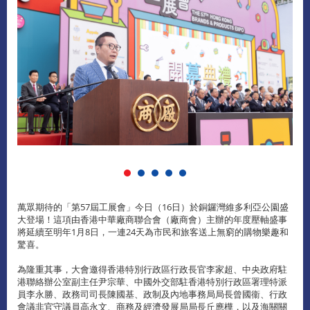
萬眾期待的「第57屆工展會」今日（16日）於銅鑼灣維多利亞公園盛
大登場！這項由香港中華廠商聯合會（廠商會）主辦的年度壓軸盛事
將延續至明年1月8日，一連24天為市民和旅客送上無窮的購物樂趣和
驚喜。
為隆重其事，大會邀得香港特別行政區行政長官李家超、中央政府駐
港聯絡辦公室副主任尹宗華、中國外交部駐香港特別行政區署理特派
員李永勝、政務司司長陳國基、政制及內地事務局局長曾國衞、行政
會議非官守議員高永文、商務及經濟發展局局長丘應樺，以及海關關