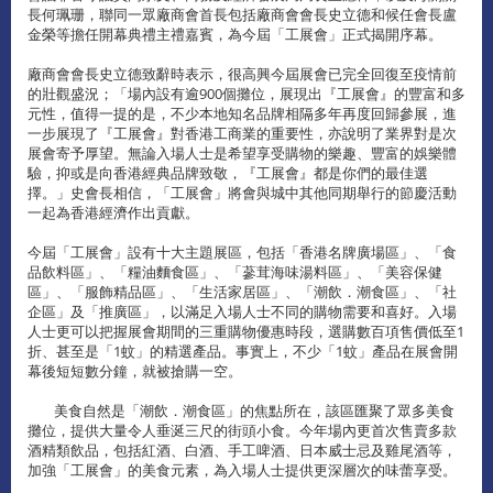
長何珮珊，聯同一眾廠商會首長包括廠商會會長史立德和候任會長盧
金榮等擔任開幕典禮主禮嘉賓，為今屆「工展會」正式揭開序幕。
廠商會會長史立德致辭時表示，很高興今屆展會已完全回復至疫情前
的壯觀盛況；「場內設有逾900個攤位，展現出『工展會』的豐富和多
元性，值得一提的是，不少本地知名品牌相隔多年再度回歸參展，進
一步展現了『工展會』對香港工商業的重要性，亦說明了業界對是次
展會寄予厚望。無論入場人士是希望享受購物的樂趣、豐富的娛樂體
驗，抑或是向香港經典品牌致敬，『工展會』都是你們的最佳選
擇。」史會長相信，「工展會」將會與城中其他同期舉行的節慶活動
一起為香港經濟作出貢獻。
今屆「工展會」設有十大主題展區，包括「香港名牌廣場區」、「食
品飲料區」、「糧油麵食區」、「蔘茸海味湯料區」、「美容保健
區」、「服飾精品區」、「生活家居區」、「潮飲．潮食區」、「社
企區」及「推廣區」，以滿足入場人士不同的購物需要和喜好。入場
人士更可以把握展會期間的三重購物優惠時段，選購數百項售價低至1
折、甚至是「1蚊」的精選產品。事實上，不少「1蚊」產品在展會開
幕後短短數分鐘，就被搶購一空。
美食自然是「潮飲．潮食區」的焦點所在，該區匯聚了眾多美食
攤位，提供大量令人垂涎三尺的街頭小食。今年場內更首次售賣多款
酒精類飲品，包括紅酒、白酒、手工啤酒、日本威士忌及雞尾酒等，
加強「工展會」的美食元素，為入場人士提供更深層次的味蕾享受。