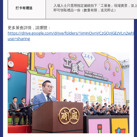
入場人士只需用指定濾鏡拍下「工展會」現場實景，並上傳
打卡有禮送
即可領取禮品一份（數量有限，送完即止）
更多展會詳情，請瀏覽：
https://drive.google.com/drive/folders/1imJnOvnVCzGQzjGEzVLn2w
usp=sharing