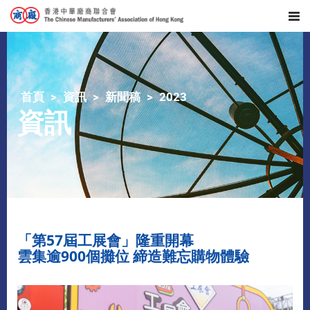
首頁
資訊
新聞稿
2023
資訊
「第57屆工展會」隆重開幕
雲集逾900個攤位 締造難忘購物體驗