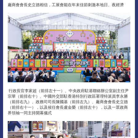
廠商會會長史立德相信，工展會能在年末佳節刺激本地日、夜經濟
行政長官李家超（前排左十一）、中央政府駐港聯絡辦公室副主任尹
宗華（前排右十）、中國外交部駐香港特別行政區署理特派員李永勝
（前排右九）、政務司司長陳國基（前排左九）、廠商會會長史立德
（前排右十一），以及候任會長盧金榮（前排左十），以及一眾政商
界領袖一同主持開幕儀式