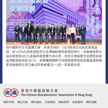
由中國對外文化集團主辦，本會支持的「2023香港文化創意產業論
壇」於12月6日假香港故宮文化博物館賽馬會禮堂舉行，本會楊孫西永
遠名譽會長(右六)及楊莉瑤會董代表出席，並與主禮嘉賓文化體育及旅
遊局劉震副局長(左六)、承辦機構國際可持續發展學院院長兼論壇籌備
委員會聯席主席王象志常務會董(左一)及一眾嘉賓合照。
關於本會
職位空缺
網站連結
刊登廣告
聯絡我們
免責聲明
網站地圖