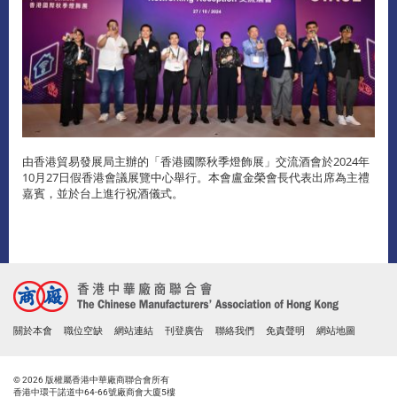
由香港貿易發展局主辦的「香港國際秋季燈飾展」交流酒會於2024年
10月27日假香港會議展覽中心舉行。本會盧金榮會長代表出席為主禮
嘉賓，並於台上進行祝酒儀式。
關於本會
職位空缺
網站連結
刊登廣告
聯絡我們
免責聲明
網站地圖
© 2026 版權屬香港中華廠商聯合會所有
香港中環干諾道中64-66號廠商會大廈5樓