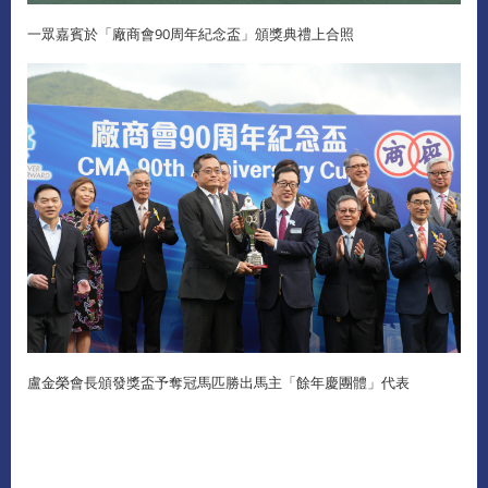
一眾嘉賓於「廠商會90周年紀念盃」頒獎典禮上合照
盧金榮會長頒發獎盃予奪冠馬匹勝出馬主「餘年慶團體」代表