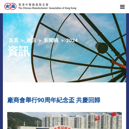
首頁
資訊
新聞稿
2024
資訊
廠商會舉行90周年紀念盃 共慶回歸