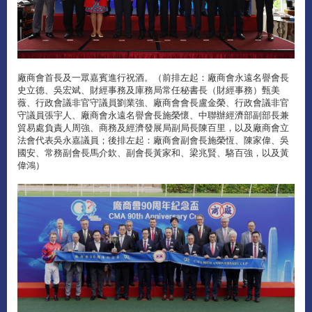
廠商會首長及一眾嘉賓進行祝酒。（前排左起：廠商會永遠名譽會長
史立德、吳宏斌、財經事務及庫務局常任秘書長（財經事務）甄美
薇、行政會議非官守議員劉業強、廠商會會長盧金榮、行政會議非官
守議員張宇人、廠商會永遠名譽會長施榮懷、中聯辦經濟部副部長兼
貿易處負責人周強、商務及經濟發展局副局長陳百里，以及廠商會立
法會代表吳永嘉議員；後排左起：廠商會副會長施榮恆、陳家偉、吳
國安、常務副會長馬介欽、副會長黃家和、梁兆賢、駱百強，以及黃
偉鴻）