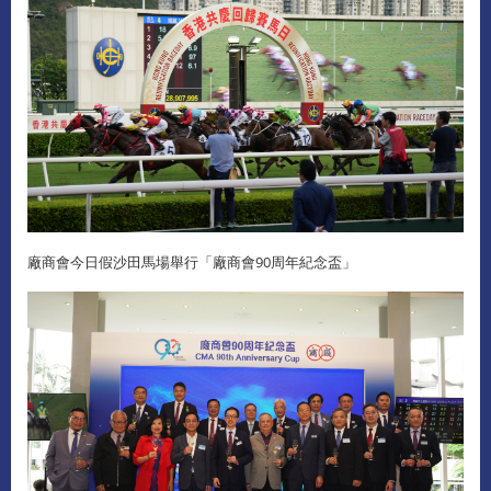
廠商會今日假沙田馬場舉行「廠商會90周年紀念盃」