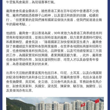
午雲集馬會廂房，為現場賽事打氣。
廠商會會長盧金榮表示，雖然香港工業在百年征程中曾遭遇不少挑
戰，廠商們總能憑着獅子山精神，以及靈活和創新的頭腦，砥礪前
行，「但更重要的是我們擁有國家這個強大後盾，使我們挺過過去幾
年的嚴峻考驗。」
他續指，廠商會一直以香港為家，90年來致力為香港工商界締造有利
營商和發展的環境，並推出與時並進的服務，助力業界適應時代變化
和產業轉型。盧會長說：「隨着國家正加快發展新質生產力，廠商會
除了會繼續提升展覽和各類商業服務，在世界各地開拓商脈和招商引
資，也會積極推進科技商品化、品牌發展，以及可持續發展這三方面
的工作，為國家實現科技興國、產業興國貢獻力量。」此外，廠商會
也會做好帶頭作用，加強支援弱勢社群、培育人才以及啟發青年發
展，為香港建構更美好的未來。
出席今天活動的重要嘉賓尚包括日本、印尼、土耳其，以及白俄羅斯
的駐港領事館代表和多位立法會議員。而廠商會領導，包括永遠名譽
會長施榮懷、吳宏斌、史立德、立法會代表吳永嘉、常務副會長馬介
欽、副會長黃家和、吳國安、梁兆賢、陳家偉、駱百強、施榮恆，以
及黃偉鴻亦有出席。