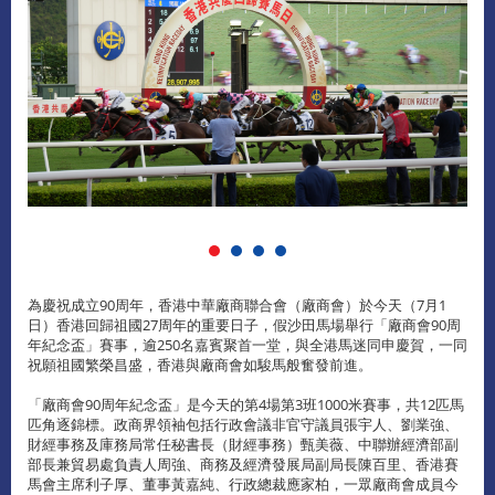
為慶祝成立90周年，香港中華廠商聯合會（廠商會）於今天（7月1
日）香港回歸祖國27周年的重要日子，假沙田馬場舉行「廠商會90周
年紀念盃」賽事，逾250名嘉賓聚首一堂，與全港馬迷同申慶賀，一同
祝願祖國繁榮昌盛，香港與廠商會如駿馬般奮發前進。
「廠商會90周年紀念盃」是今天的第4場第3班1000米賽事，共12匹馬
匹角逐錦標。政商界領袖包括行政會議非官守議員張宇人、劉業強、
財經事務及庫務局常任秘書長（財經事務）甄美薇、中聯辦經濟部副
部長兼貿易處負責人周強、商務及經濟發展局副局長陳百里、香港賽
馬會主席利子厚、董事黃嘉純、行政總裁應家柏，一眾廠商會成員今