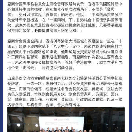
廠商會國際事務委員會主席徐晉暉致辭時表示，香港作為國際貿易中
心和連接中西的橋樑，在互相依存的國際格局下，不僅是「參與
者」，更可以擔當起「貢獻者」的角色。他說：「中國的高質量發展
為全球帶來新機遇，在『一國兩制』下，香港結合中國優勢與國際優
勢，成為外國企業及投資者把握這些機會的最佳跳板。只要香港繼續
保持穩定繁榮，必能提供源源不絕的商機。」
廠商會會長盧金榮指，香港與粵港澳大灣區城市深度融合，並在「十
四五」規劃下獲國家賦予「八大中心」定位，未來作為連接國家與世
界的雙向平台功能將愈加重要。他期望是次交流活動能推動香港與海
外工商界加強聯繫，攜手迎接新機遇。而廠商會作為香港主要商會之
一，未來將更積極發揮橋樑角色，說好「香港故事」，助力本港和內
地企業「走出去」，同時協助招商引資。
出席是次交流酒會的重要嘉賓尚包括外交部駐港特派員公署領事部處
長許敏、「一帶一路」專員何力治，以及投資推廣署助理署長蔣學禮
博士。而廠商會領導，包括永遠名譽會長黃友嘉、吳宏斌、立法會代
表吳永嘉議員、常務副會長馬介欽、副會長黃家和、吳國安、梁兆
賢、陳家偉、駱百強、莊家彬、黃偉鴻、行政總裁徐耀霖，以及一眾
名譽會長、常務會董、會董、會員亦有出席。