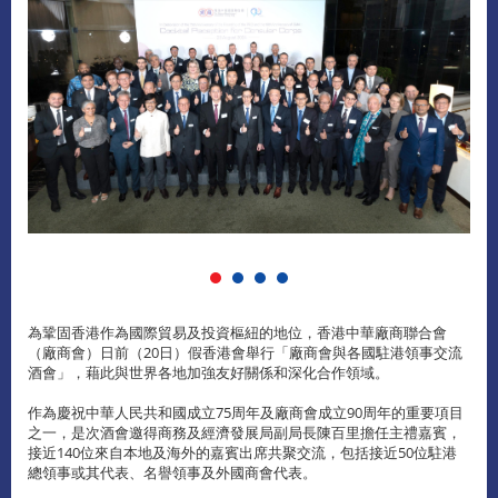
為鞏固香港作為國際貿易及投資樞紐的地位，香港中華廠商聯合會
（廠商會）日前（20日）假香港會舉行「廠商會與各國駐港領事交流
酒會」，藉此與世界各地加強友好關係和深化合作領域。
作為慶祝中華人民共和國成立75周年及廠商會成立90周年的重要項目
之一，是次酒會邀得商務及經濟發展局副局長陳百里擔任主禮嘉賓，
接近140位來自本地及海外的嘉賓出席共聚交流，包括接近50位駐港
總領事或其代表、名譽領事及外國商會代表。