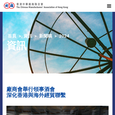
首頁
資訊
新聞稿
2024
資訊
廠商會舉行領事酒會
深化香港與海外經貿聯繫