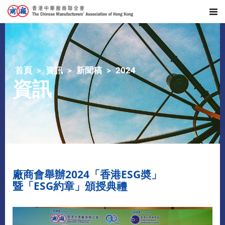
首頁
資訊
新聞稿
2024
資訊
廠商會舉辦2024「香港ESG奬」
暨「ESG約章」頒授典禮