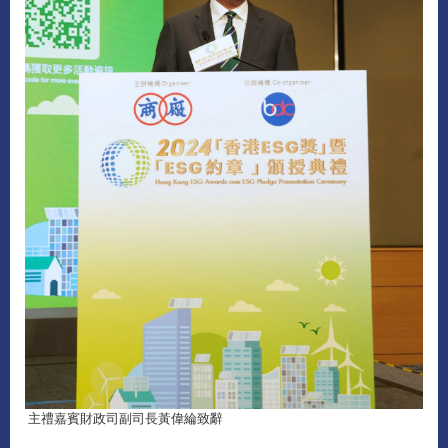
主禮嘉賓財政司副司長黃偉綸致辭