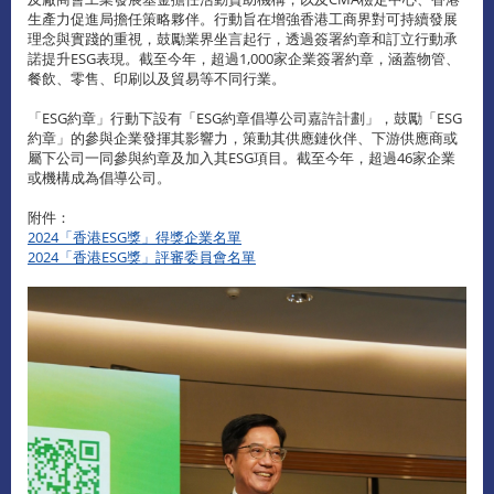
生產力促進局擔任策略夥伴。行動旨在增強香港工商界對可持續發展
理念與實踐的重視，鼓勵業界坐言起行，透過簽署約章和訂立行動承
諾提升ESG表現。截至今年，超過1,000家企業簽署約章，涵蓋物管、
餐飲、零售、印刷以及貿易等不同行業。
「ESG約章」行動下設有「ESG約章倡導公司嘉許計劃」，鼓勵「ESG
約章」的參與企業發揮其影響力，策動其供應鏈伙伴、下游供應商或
屬下公司一同參與約章及加入其ESG項目。截至今年，超過46家企業
或機構成為倡導公司。
附件：
2024「香港ESG獎」得獎企業名單
2024「香港ESG獎」評審委員會名單