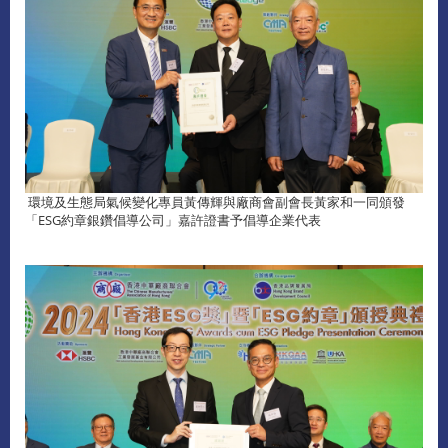
環境及生態局氣候變化專員黃傳輝與廠商會副會長黃家和一同頒發
「ESG約章銀鑽倡導公司」嘉許證書予倡導企業代表