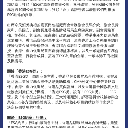
加約章，獲頒「ESG約章銀鑽倡導公司」嘉許證書；另有6間公司各推
薦超過10間公司參加約章，獲頒「銀」嘉許證書以表揚它們對推廣
ESG理念的貢獻。
出席今天頒獎典禮的嘉賓尚包括廠商會常務副會長馬介欽、副會長黃
家和、吳國安、副會長兼香港品牌發展局主席陳家偉、副會長駱百
強、施榮恆、黃偉鴻、廠商會行政總裁徐耀霖、香港生產力促進局主
席陳祖恒、香港品質保證局主席何志誠、滙豐香港工商金融董事總經
理暨商業金融主管楊偉強、香港聯合國教科文組織協會會長張沁教
授、香港生產力促進局首席創新總監張梓昌，以及一眾廠商會常務會
董及會董、行委會成員、簽署了ESG約章的企業、一眾本港工商社團
及機構等。
關於「香港ESG奬」：
「香港ESG獎」由廠商會主辦，香港品牌發展局為合辦機構，滙豐及
廠商會工業發展基金擔任活動贊助機構，CMA檢定中心擔任策略夥
伴，香港生產力促進局、香港品質保證局，以及香港聯合國教科文組
織協會則擔任支持機構。「香港ESG獎」設有「ESG大獎」、「ESG
獎」及「中小型企業特別獎」三大獎項類別，評審委員會根據參與企
業在ESG各方面的整體表現，以及相關核心項目的績效等作出評分，
決定各個獎項的得主。
關於「ESG約章」行動：
「ESG約章」行動由廠商會主辦，香港品牌發展局為合辦機構，滙豐
及廠商會工業發展基金擔任活動贊助機構，以及CMA檢定中心、香港