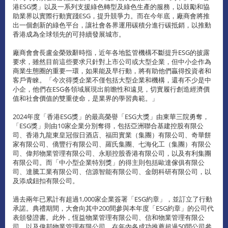
港ESG獎」以及一系列支援綠色轉型及綠色生產的服務，以鼓勵和協
助業界以實際行動實踐ESG，提升競爭力。而在今年底，廠商會將推
出一個創新的綠色平台，讓社會各界運用碳積分進行碳抵銷，以推動
香港成為全球領先的可持續發展城市。
廠商會會長盧金榮致辭時指，近年各地監管機構不斷提升ESG的披露
要求，雖然目前這些要求只針對上市公司或大型企業，但中小企作為
商業生態圈的重要一環，如果能及早行動，將有助他們贏得投資者和
客戶青睞。「今次得獎企業不僅包括大型企業和機構，還有不少是中
小企，他們在ESG各領域展現出前瞻性和遠見，切實履行創造經濟價
值和社會價值的雙重使命，是業界的學習典範。」
2024年度「香港ESG獎」的最高榮譽「ESG大獎」由東華三院勇奪，
「ESG獎」則由10家企業分別奪得，包括亞洲聯合基建控股有限公
司、香港九龍東皇冠假日酒店、福田實業（集團）有限公司、奇華餅
家有限公司、僑豐行有限公司、羅氏集團、七海化工（集團）有限公
司、偉邦物業管理有限公司、永順控股香港有限公司，以及有利集團
有限公司。而「中小型企業特別獎」的得主則包括歐達傢俱有限公
司、達騰工業有限公司、信源智能有限公司、金朗科研有限公司，以
及添成鈕扣有限公司。
過去兩年已累計有超過1,000家企業簽署「ESG約章」，並訂立了行動
承諾。典禮期間，大會向其中200間參與本年度「ESG約章」的公司代
表頒發證書。此外，恆益物業管理有限公司、信和物業管理有限公
司，以及偉邦物業管理有限公司，在年內各成功推薦超過50間公司參