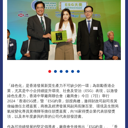
「綠色化」是香港發展新質生產力不可缺少的一環；為鼓勵香港企
業，尤其是中小企持續提升環境、社會及管治（ESG）表現，以激發
綠色生產力，香港中華廠商聯合會（廠商會）今日（7日）舉行
2024「香港ESG奬」暨「ESG約章」頒授典禮，邀得財政司副司長黃
偉綸擔任主禮嘉賓，商務及經濟發展局副局長陳百里、環境及生態局
氣候變化專員黃傳輝等擔任頒獎嘉賓，向16家得獎企業代表頒發獎
項，以及本年度參與約章的公司代表頒發證書。
作為可持續發展的堅定倡導者，廠商會先後推出「ESG約章」、「香