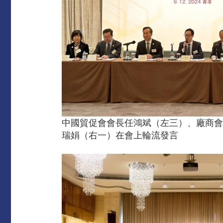
中國貿促會會長任鴻斌（左三）、廠商會
瑞娟（右一）在會上輪流發言