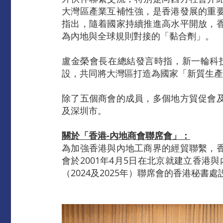
大灣區產業互補性強，是香港發展的重
指出，隨着國家持續推進高水平開放，
為內地與全球規則對接的「黏合劑」。
盧金榮會長在總結發言時指，新一輪科
設，共同將大灣區打造為國家「新質生產
除了五個商會的成員，多個地方貿促會
及深圳市。
關於「
香港
-
內地
商會聯席
會」：
為加強香港與內地工商界的經貿聯繫，
會於2001年4月5日在北京就建立香
（2024及2025年）聯席會的香港秘