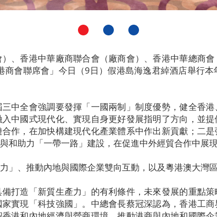
會）、香港中華廠商聯合會（廠商會）、香港中華總商會
港商會聯席會」今日（9日）假港島海逸君綽酒店舉行本
屆三中全會強調要發揮「一國兩制」制度優勢，健全香港
融入中國式現代化、實現自身更好發展指明了方向，並提
鏈合作，在加快構建現代化產業體系中作出新貢獻；二是
與和助力「一帶一路」建設，在促進中外經貿合作中展
力」、推動內地與國際企業雙向互動，以及粵港澳大灣
具備打造「新質生產力」的有利條件，未來發展的重點策
國家實現「科技強國」。中總會長蔡冠深認為，香港工商
紹香港和內地經濟與營商環境，推動港商與內地和國際企