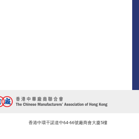
香港中環干諾道中64-66號廠商會大廈5樓