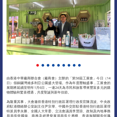
由香港中華廠商聯合會（廠商會）主辦的「第58屆工展會」今日（14
日）假銅鑼灣維多利亞公園盛大登場。作為年度壓軸盛事，工展會的
展期將延續至明年1月6日，一連24天為市民和旅客帶來豐富多元的購
物體驗和驚喜禮遇，共度聖誕與新年佳節。
為隆重其事，大會邀得香港特別行政區署理行政長官陳茂波、中央政
府駐港聯絡辦公室副主任尹宗華、中國外交部駐香港特別行政區署理
特派員李永勝、全國人大常委、立法會議員李慧琼、政制及內地事務
局局長曾國衞、商務及經濟發展局局長丘應樺、香港海關關長何珮