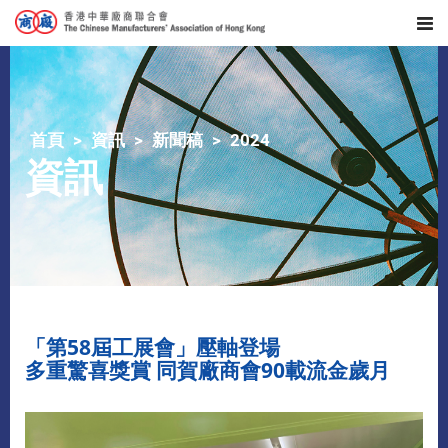
首頁
資訊
新聞稿
2024
資訊
「第58屆工展會」壓軸登場
多重驚喜獎賞 同賀廠商會90載流金歲月