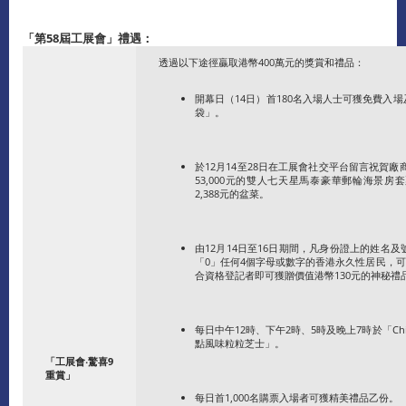
「第
58
屆工展會」禮遇：
透過以下途徑贏取港幣400萬元的獎賞和禮品：
開幕日（14日）首180名入場人士可獲免費入場
袋」。
於12月14至28日在工展會社交平台留言祝賀
53,000元的雙人七天星馬泰豪華郵輪海景
2,388元的盆菜。
由12月14日至16日期間，凡身份證上的姓名
「0」任何4個字母或數字的香港永久性居民，可參
合資格登記者即可獲贈價值港幣130元的神秘禮
每日中午12時、下午2時、5時及晚上7時於「Chill
點風味粒粒芝士」。
「工展會
‧
驚喜
9
重賞」
每日首1,000名購票入場者可獲精美禮品乙份。