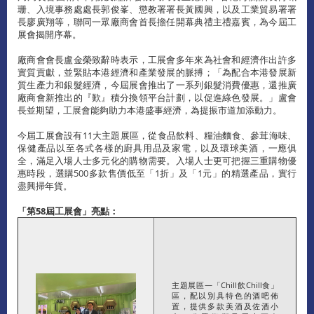
珊、入境事務處處長郭俊峯、懲教署署長黃國興，以及工業貿易署署
長廖廣翔等，聯同一眾廠商會首長擔任開幕典禮主禮嘉賓，為今屆工
展會揭開序幕。
廠商會會長盧金榮致辭時表示，工展會多年來為社會和經濟作出許多
實質貢獻，並緊貼本港經濟和產業發展的脈搏；「為配合本港發展新
質生產力和銀髮經濟，今屆展會推出了一系列銀髮消費優惠，還推廣
廠商會新推出的『歎』積分換領平台計劃，以促進綠色發展。」盧會
長並期望，工展會能夠助力本港盛事經濟，為提振市道加添動力。
今屆工展會設有11大主題展區，從食品飲料、糧油麵食、參茸海味、
保健產品以至各式各樣的廚具用品及家電，以及環球美酒，一應俱
全，滿足入場人士多元化的購物需要。入場人士更可把握三重購物優
惠時段，選購500多款售價低至「1折」及「1元」的精選產品，實行
盡興掃年貨。
「第
58
屆工展會」亮點：
主題展區—「Chill飲Chill食」
區，配以別具特色的酒吧佈
置，提供多款美酒及佐酒小