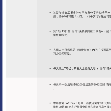
追蹤並讚好工展會社交平台及分享活動帖子後
戲，拍中9秒可獲「大獎」，拍中其他秒數亦可
於12月13日至1月5日免費參與在工展會Ap
港幣10萬元。
入場人士只需填妥《消費指南》內的「投票贏
75,000元獎品。
每天晚上7時後，所有人士免費入場（1月6日除
每
次單一交易滿港幣200元送港幣20元回贈 (
。
中銀香港BoC Pay：每單一消費滿港幣100元
港幣20元 (每名客戶於展會日期內最多可享各優惠