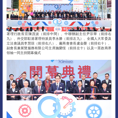
署理行政長官陳茂波（前排中間）、中聯辦副主任尹宗華（前排右
九）、外交部駐港署理特派員李永勝（前排左九）、全國人大常委及
立法會議員李慧琼（前排右八）、廠商會會長盧金榮（前排右十）、
副會長兼展覽服務有限公司主席施榮恆（前排左十）以及一眾政商界
領袖一同主持開幕儀式