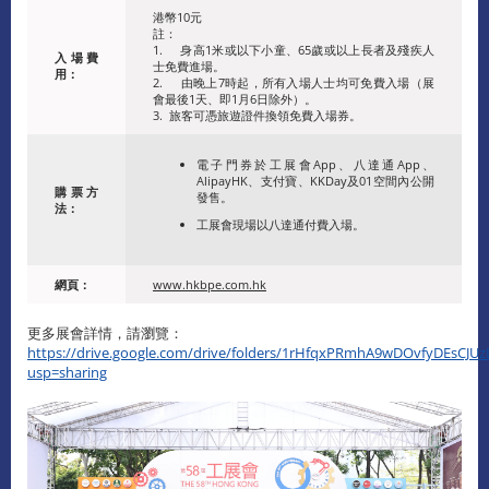
港幣10元
註：
1. 身高1米或以下小童、65歲或以上長者及殘疾人
入場費
士免費進場。
用：
2. 由晚上7時起，所有入場人士均可免費入場（展
會最後1天、即1月6日除外）。
3. 旅客可憑旅遊證件換領免費入場券。
電子門券於工展會App、八達通App、
AlipayHK、支付寶、KKDay及01空間內公開
購票方
發售。
法：
工展會現場以八達通付費入場。
網頁：
www.hkbpe.com.hk
更多展會詳情，請瀏覽：
https://drive.google.com/drive/folders/1rHfqxPRmhA9wDOvfyDEsCJUz
usp=sharing