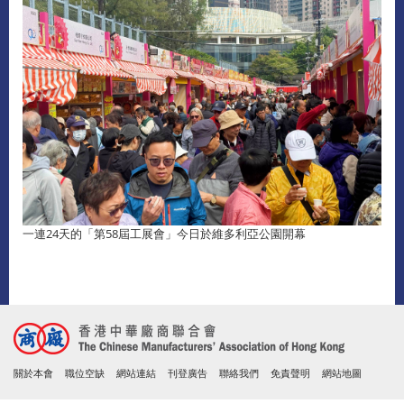
一連24天的「第58屆工展會」今日於維多利亞公園開幕
關於本會
職位空缺
網站連結
刊登廣告
聯絡我們
免責聲明
網站地圖