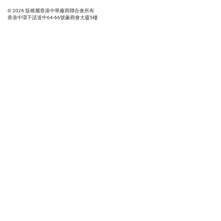
© 2026 版權屬香港中華廠商聯合會所有
香港中環干諾道中64-66號廠商會大廈5樓