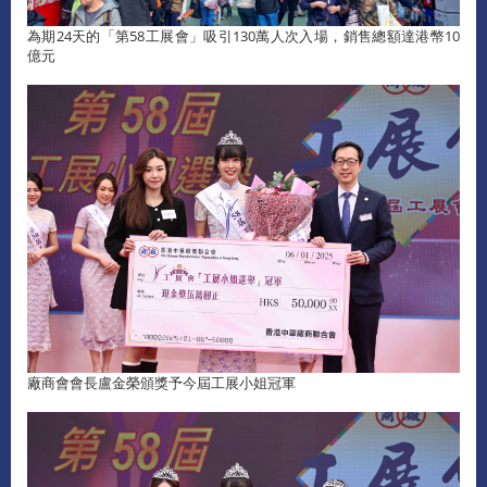
為期24天的「第58工展會」吸引130萬人次入場，銷售總額達港幣10
億元
廠商會會長盧金榮頒獎予今屆工展小姐冠軍