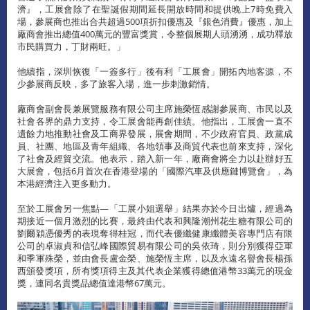
濟』，工展會除了在聖誕假期間延長開放時間和提供晚上7時免費入
場，參展商也推出合共超過500項折扣優惠及『銀色消費』優惠，加上
廠商會推出總值400萬元的豐富獎賞，令整個展期人頭湧湧，成功釋放
市民購買力，丁財兩旺。」
他續指，深圳恢復「一簽多行」後有利「工展會」開拓內地客源，不
少參展商反映，多了旅客入場，進一步刺激銷情。
廠商會副會長兼展覽服務有限公司主席施榮恆感謝參展商、市民以及
社會各界的鼎力支持，令工展會能再創佳績。他指出，工展會一直不
遺餘力地推動社會及工商界發展，展會期間，不少政府官員、政黨成
員、社團、地區及青年組織、各地領事及商貿代表也前來支持，深化
了社會及經貿交流。他表示，踏入新一年，廠商會將全力以赴辦好五
大展會，包括6月首次在香港登場的「國際汽車及供應鏈博覽會」，為
本港經濟注入更多動力。
至於工展會另一焦點—「工展小姐選舉」結果亦於今日出爐，經過為
期接近一個月激烈的比賽，最終由代表和興隆潮州花生糖有限公司的
劉爾穎憑優秀的表現奪得桂冠，而代表優纖健康纖體美容專門店有限
公司的卓淑貞和信弘峰國際貿易有限公司的吳依琦，則分別獲得亞軍
和季軍殊榮，並由會長盧金榮、施榮恆主席，以及永遠名譽會長楊孫
西頒發獎項，所有獎項得主及其代表企業獲得總值港幣33萬元的現金
獎，連同名貴獎品總值達港幣67萬元。