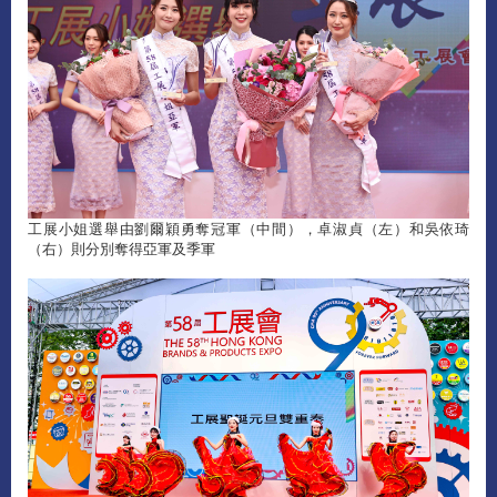
工展小姐選舉由劉爾穎勇奪冠軍（中間），卓淑貞（左）和吳依琦
（右）則分別奪得亞軍及季軍