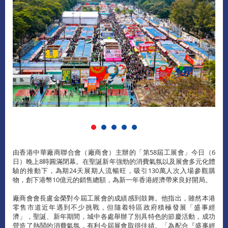
由香港中華廠商聯合會（廠商會）主辦的「第58屆工展會」今日（6
日）晚上8時圓滿閉幕。在聖誕新年強勁的消費氣氛以及展會多元化體
驗的推動下，為期24天展期人流暢旺，吸引130萬人次入場參觀購
物，創下港幣10億元的銷售總額，為新一年香港經濟帶來良好開局。
廠商會會長盧金榮對今屆工展會的成績感到鼓舞。他指出，雖然本港
零售市道近年遇到不少挑戰，但隨着特區政府積極發展「盛事經
濟」，聖誕、新年期間，城中各處舉辦了別具特色的節慶活動，成功
營造了熱鬧的消費氣氛，有利今屆展會取得佳績。「為配合『盛事經