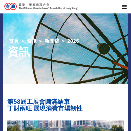
首頁
資訊
新聞稿
2025
資訊
第58屆工展會圓滿結束
丁財兩旺 展現消費市場韌性