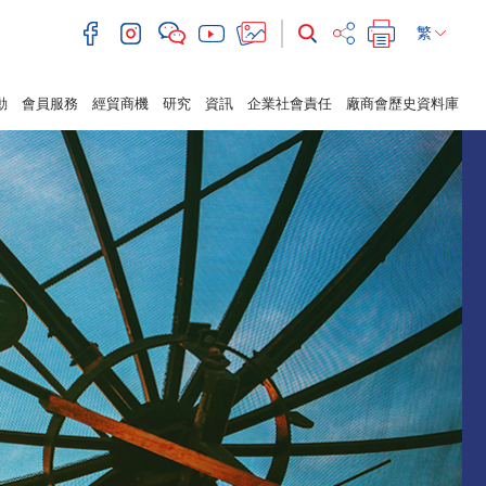
繁
動
會員服務
經貿商機
研究
資訊
企業社會責任
廠商會歷史資料庫