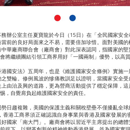
務辦公室主任夏寶龍於今日（15日）在「全民國家安
港當前的良好局面來之不易，需要倍加珍惜。面對美國的
港中華廠商聯合會（廠商會）對此深表認同，指國家的堅
會將繼續團結引領工商界用好「一國兩制」優勢，以高
香港國安法》五周年，也是《維護國家安全條例》實施一
動之雙輪。修例風波的慘痛教訓足以證明，當國家安全受
走上由治及興的道路，更為營商活動提供了穩定保障，這
惕，自覺肩負起維護國家安全的責任。
局勢日趨複雜，美國的保護主義和關稅壁壘不僅擾亂全球
，香港工商界須正確認識自身事業與香港及國家發展的
護好國家「南大門」。廠商會將以習近平主席提出的總體
前提下，以變革創新的精神推動香港發展，並為國家實