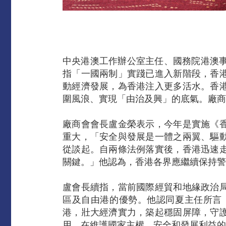
中央港澳工作辦公室主任、國務院港澳事
指「一國兩制」實踐已進入新階段，香
動經濟發展，為香港注入更多活水。香
圍風浪、實現「由治及興」的底氣。廠商
廠商會會長盧金榮表示，今年是實施《
重大，「安全與發展是一體之兩翼、驅
從談起。自兩條法例落實後，香港迅速
關鍵。」他認為，香港各界應繼續保持警
盧會長續指，當前國際經貿和地緣政治
區及自由港的優勢。他認同夏主任所言
港，壯大經濟實力，築起穩固屏障，守
用，在維護國家主權、安全和發展利益的