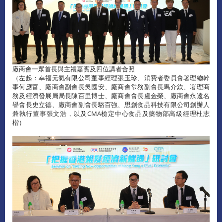
廠商會一眾首長與主禮嘉賓及四位講者合照
（左起：幸福元氣有限公司董事經理張玉珍、消費者委員會署理總幹
事何應富、廠商會副會長吳國安、廠商會常務副會長馬介欽、署理商
務及經濟發展局局長陳百里博士、廠商會會長盧金榮、廠商會永遠名
譽會長史立德、廠商會副會長駱百強、思創食品科技有限公司創辦人
兼執行董事張文浩，以及CMA檢定中心食品及藥物部高級經理杜志
楷）