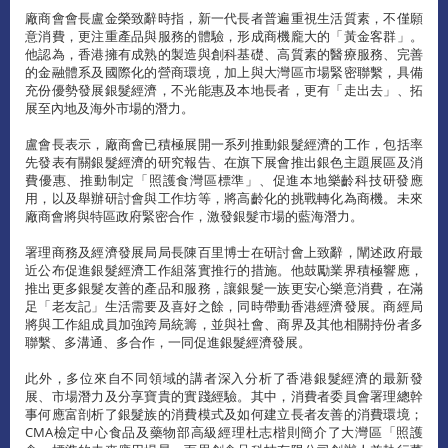
廠商會會長盧金榮致辭時指，新一代長者普遍重視生活質素，不僅願
意消費，更注重產品與服務的體驗，形成商機龐大的「黃金客群」。
他認為，香港擁有成熟的製造與創科基礎、高質素的醫療服務、完善
的金融體系及國際化的營商環境，加上與大灣區市場緊密聯繫，具備
充份優勢發展銀髮經濟，不光能惠及本地長者，更有「走出去」、拓
展至內地及海外市場的潛力。
盧會長表示，廠商會已積極展開一系列推動銀髮經濟的工作，包括率
先發表有關銀髮經濟的研究報告、在旗下展會推出銀色主題展區及消
費優惠、推動制定「照護食灣區標準」、促進本地樂齡科技研發應
用，以及舉辦研討會與工作坊等，將高齡化的挑戰轉化為商機。未來
廠商會將與特區政府緊密合作，激發銀髮市場的藍海潛力。
署理商務及經濟發展局局長陳百里博士在研討會上致辭，闡述政府最
近公布促進銀髮經濟工作組落實推行的措施。他鼓勵業界積極響應，
推出更多銀髮友善的產品和服務，讓銀髮一族更安心樂意消費，在滿
足「老友記」生活需要及喜好之餘，同時帶動香港經濟發展。商經局
將與工作組成員加強跨局統籌，並與社會、商界及其他相關持份者多
聯繫、多溝通、多合作，一同促進銀髮經濟發展。
此外，多位來自不同領域的講者深入分析了香港銀髮經濟的最新發
展、市場潛力及分享寶貴的實踐經驗。其中，消費者委員會署理總幹
事何應富剖析了銀髮族的消費模式及如何建立長者友善的消費環境；
CMA檢定中心食品及藥物部高級經理杜志楷則簡介了大灣區「照護