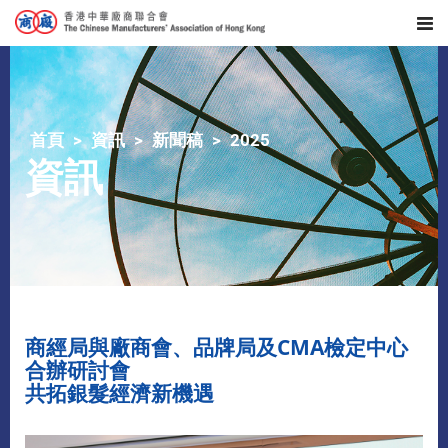
首頁
資訊
新聞稿
2025
資訊
商經局與廠商會、品牌局及CMA檢定中心
合辦研討會
共拓銀髮經濟新機遇