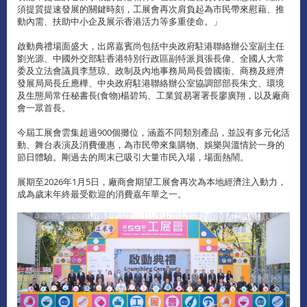
須提質提速發展的關鍵時刻，工展會再次肩負起為市民帶來慰藉、推
動內需、扶助中小企及展示香港活力等多重使命。」
啟動典禮場面盛大，出席嘉賓尚包括中央政府駐港聯絡辦公室副主任
劉光源、中國外交部駐香港特別行政區副特派員張長偉、全國人大常
委及立法會議員李慧琼、政制及內地事務局局長曾國衞、商務及經濟
發展局局長丘應樺、中央政府駐港聯絡辦公室協調部部長朱文、環境
及生態局常任秘書長(食物)楊碧筠、工業貿易署署長廖廣翔，以及廠商
會一眾首長。
今屆工展會雲集超過900個攤位，涵蓋不同類別產品，並設有多元化活
動、舞台表演及消費優惠，為市民帶來集購物、娛樂與溫情於一身的
節日體驗。剛過去的周末已吸引大量市民入場，場面熱鬧。
展期至2026年1月5日，廠商會期望工展會再次為本地經濟注入動力，
成為歲末年終最受歡迎的消費嘉年華之一。