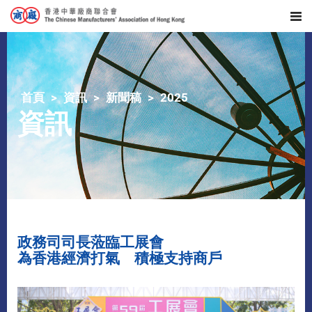
首頁
資訊
新聞稿
2025
資訊
政務司司長蒞臨工展會
為香港經濟打氣 積極支持商戶