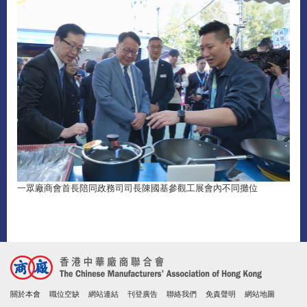
一眾廠商會首長陪同政務司司長陳國基參觀工展會內不同攤位
關於本會
職位空缺
網站連結
刊登廣告
聯絡我們
免責聲明
網站地圖