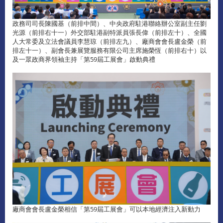
政務司司長陳國基（前排中間）、中央政府駐港聯絡辦公室副主任劉
光源（前排右十一）外交部駐港副特派員張長偉（前排左十）、全國
人大常委及立法會議員李慧琼（前排左九）、廠商會會長盧金榮（前
排左十一）、副會長兼展覽服務有限公司主席施榮恆（前排右十）以
及一眾政商界領袖主持「第59屆工展會」啟動典禮
廠商會會長盧金榮相信「第59屆工展會」可以本地經濟注入新動力