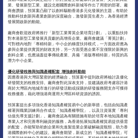
業、發展新型工業、建設北都國際創科新城等作出了周密的部署。廠
商會讚揚，預算案凸顯了以創科驅動香港多元化發展的主題，有助於
推動科技創新與產業創新的深度融合，激發新質生產力，為香港經濟
發展開啟新的動能。
廠商會歡迎政府將推行「新型工業菁英企業培育計劃」，以重點扶持
對本港新型工業發展具貢獻的高增長企業。廠商會建議「菁英計劃」
可對標內地對「專精特新」中小企的梯度扶持模式，一方面政府應為
參與企業提供實質的財政支持，另一方面受惠企業不宜僅限於新興的
創科企業，也應涵蓋從事傳統產業、具備「港版專精特新」特質的高
潛力中小企業。
優化研發稅務與知識產權配套 增強創科動能
因應香港與大灣區緊密的經濟融合，預算案中提到政府將檢討及優化
研發開支的稅務安排。廠商會對此深表支持，並建議政府考慮容許港
商於大灣區內地城市進行的研發活動或採購的研發服務開支亦可獲得
稅務優惠，藉此增強港商運用大灣區科研資源的誘因。
預算案提出多項強化香港知識產權貿易中心的新舉措，包括由知識產
權署與職業訓練局合作成立「知識產權學院」，以及注資落實「專利
估值先導支援計劃」。廠商會認為有關措施有助於培育本地知識產權
專業人才和完善專利融資的服務，為香港拓展知識產權貿易提供亟需
的配套，亦能幫助初創企業和先進製造業企業破解融資瓶頸，助力香
港國際創科中心的建設。廠商會期望，新成立的「知識產權學院」可