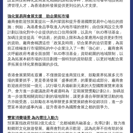
設置與技術轉化及商業化相關的課程或學科，系統性培養本地技術經
濟管理人才，為香港創科發展提供更到位的人才支撐。
強化貿易與會展支援 助企業拓市場
廠商會歡迎預算案提出一系列鞏固和提升香港國際貿易中心地位的措
施；例如，為港產食品爭取進入內地市場的便利，由信保局設立先導
計劃以強化對中小企提供的出口信用保障，以及向「BUD專項基金」
加碼注資並提高「申請易」的資助上限和為企業應用AI提供更針對性
的資助。廠商會稱讚這些「政策及時雨」切合業界的迫切需要，為當
前正積極進行市場開拓的中小企業注入了一劑「強心針」。廠商會再
次呼籲政府考慮全面放開「BUD專項基金」資助範圍的地域限制，以
及為拓展本銷市場的項目劃撥一個特別的資助額度，以更好地配合業
界拓展全球化業務版圖的步伐。
香港會展業聞名遐邇，不僅擔當促進商貿往來、鼓勵業界拓展多元市
場的重要抓手，更是香港發展「盛事經濟」的重要組成部分。廠商會
歡迎政府預留一億元，試行吸引具備嶄新元素的大型國際展覽來港落
戶。會方進一步建議政府考慮適時為「定期展覽獎勵計劃2.0」加碼並
進一步放寬相關資助計劃的場地限制，讓更多適合舉辦展覽活動的地
方亦能受惠，以鼓勵在本地舉辦更多展覽展銷會和促銷項目，進一步
豐富本港的盛事內涵，提升香港作為國際會展之都的競爭力。
豐富消費場景 為內需注入動力
預算案指政府預留2億元成立「北都城鄉共融基金」先導計劃，致力推
動鄉郊文化旅遊發展。廠商會對此表示歡迎，認為此舉不但有助於保