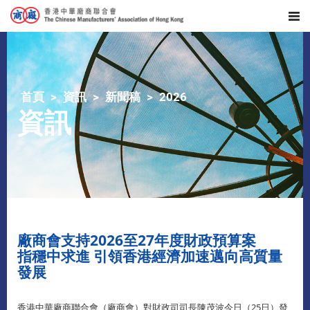
首頁
資訊
新聞稿
2026
資訊
廠商會支持2026至27年度財政預算案
指穩中求進 引領香港經濟加速邁向高質量
發展
香港中華廠商聯合會（廠商會）對財政司司長陳茂波今日（25日）發