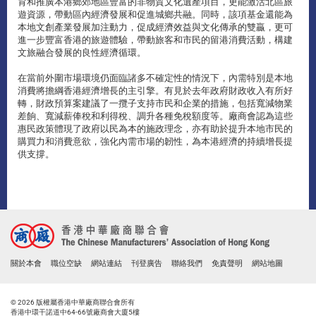
育和推廣本港鄉郊地區豐富的非物質文化遺產項目，更能激活北區旅
遊資源，帶動區內經濟發展和促進城鄉共融。同時，該項基金還能為
本地文創產業發展加注動力，促成經濟效益與文化傳承的雙贏，更可
進一步豐富香港的旅遊體驗，帶動旅客和市民的留港消費活動，構建
文旅融合發展的良性經濟循環。
在當前外圍市場環境仍面臨諸多不確定性的情況下，內需特別是本地
消費將擔綱香港經濟增長的主引擎。有見於去年政府財政收入有所好
轉，財政預算案建議了一攬子支持市民和企業的措施，包括寬減物業
差餉、寬減薪俸稅和利得稅、調升各種免稅額度等。廠商會認為這些
惠民政策體現了政府以民為本的施政理念，亦有助於提升本地市民的
購買力和消費意欲，強化內需市場的韌性，為本港經濟的持續增長提
供支撐。
關於本會
職位空缺
網站連結
刊登廣告
聯絡我們
免責聲明
網站地圖
© 2026 版權屬香港中華廠商聯合會所有
香港中環干諾道中64-66號廠商會大廈5樓