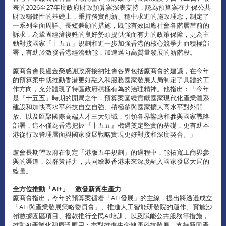
表的2026至27年度政府財政預算案深表支持，認為預算案在力保公共
財政穩健性的基礎上，秉持務實創新、穩中求進的施政理念，制定了
一系列全面周詳、長短兼顧的措施，既能有效回應社會各階層當前的
訴求，為鞏固經濟復甦的良好勢頭提供強而有力的政策保障，更為主
動對接國家「十五五」規劃和進一步加強香港的核心競爭力而積極部
署，有助於激發香港經濟動能，加速邁向高質量發展的新階段。
廠商會會長盧金榮感謝政府接納社會各界包括廠商會的建議，在今年
的預算案中就推動香港更好融入和服務國家發展大局制定了具體的工
作方向，充分體現了特區政府積極有為的治理精神。他指出：「今年
是『十五五』時期的開局之年，預算案圍繞貢獻國家現代化產業體系
建設和加快高水平科技自立自強、積極參與國家擴大高水平對外開
放、以及匯聚國際高端人才三大領域，引領各界響應和參與國家戰略
部署，這不僅為香港把握『十五五』機遇奠定堅實的基礎，更有助本
港從行政管理層面與國家發展戰略實現更好對接和深度契合。」
盧會長期望政府在制定「港版五年規劃」的過程中，能拓寬工商界參
與的渠道，以群策群力，共同繪製香港未來深度融入國家發展大局的
藍圖。
全方位推動「AI+」 激發新質生產力
廠商會指出，今年的預算案循着「AI+發展」的主線，提出將透過成立
「AI+與產業發展策略委員會」、推進人工智能研發院的運作、實施沙
嶺數據園區項目、撥款推行全民AI培訓、以及賦能公共服務等措施，
推動AI產業化和廣泛應用；亦對推進生命健康科技發展、支持新興產