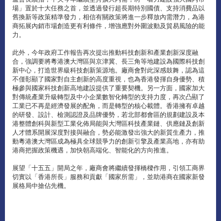
場」置於十大任務之首，並透過發行超長期特別國債、支持消費品以
舊換新等政策精準發力，相信有關政策將進一步釋放內需潛力，為港
商拓展內銷市場創造更有利條件，增強應對外圍波動及貿易風險的能
力。
此外，今年政府工作報告再次提出推動科技創新和產業創新深度融
合，強調要將粵港澳大灣區與京津冀、長三角等地建設為國際科技創
新中心，打造世界級科技創新策源地。廠商會對此深感鼓舞，認為這
不僅彰顯了國家對自主創新的高度重視，也為香港發揮自身優勢、積
極參與國家科技創新高地建設提供了重要契機。另一方面，國家加大
對傳統產業升級轉型及中小企業數智化轉型的支持力度，再次凸顯了
工業已不再是經濟發展的配角，而是轉型的核心載體。香港擁有卓越
的研發、設計、檢測認證及品牌優勢，若北部都會區的規劃建設及本
港整體創科與新型工業化佈局能與大灣區科技產業鏈、供應鏈及創新
人才體系開展深度對接與融合，勢必能激發出強大的新質生產力，推
動粵港澳大灣區成為極具全球競爭力的創新引擎及產業高地，亦有助
港商把握政策機遇，加快朝高端化、智能化的方向推進。
展望「十五五」開局之年，廠商會將繼續發揮橋樑作用，引領工商界
切實以「香港所長」服務和貢獻「國家所需」，並助港商在國家新發
展格局中搶佔先機。