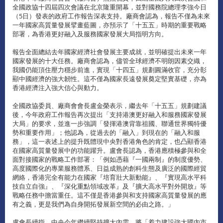
全國政協十四屆四次會議在北京隆重開幕，並對國務院總理李強今日
（5日）發表的政府工作報告深表支持。廠商會認為，報告不僅為未來
一年國家高質量發展擘畫藍圖，亦預示了「十五五」時期的重要戰略
部署，為香港更好融入及服務國家發展大局指明方向。
報告全面總結去年國家經濟社會發展主要成就，並明確提出未來一年
國家發展的十大任務。廠商會認為，儘管全球經濟不明朗因素交織，
我國仍能頂住壓力穩步前進，實現「十四五」規劃圓滿收官，充分彰
顯中國經濟的強大韌性。這不僅為國家長遠發展奠定堅實基礎，亦為
香港經濟注入強大信心與動力。
全國政協委員、廠商會會長盧金榮表示，繼去年「十五五」規劃建議
後，今年政府工作報告再次提出「支持港澳更好融入和服務國家發展
大局」的要求，並進一步強調「發揮港澳背靠祖國、聯通世界獨特優
勢和重要作用」；他認為，從過去的「融入」到現在的「融入和服
務」，這一表述上的提升既體現中央對香港角色的肯定，也凸顯香港
在國家高質量發展中的功能躍升。盧會長認為，香港應積極參與和全
面對接國家的戰略工作部署：「例如憑藉『一國兩制』的制度優勢、
高度國際化的專業服務體系、日益成熟的創科生態及廣泛的國際經貿
網絡，香港完全有能力在國家『培育壯大新動能』、『實現高水平科
技自立自強』、『深化重點領域改革』及『擴大高水平對外開放』等
戰略任務中擔當重任。這不僅是香港參與和支持國家高質量發展的應
有之義，更是我們為自身開拓發展新空間的必由之路。」
盧會長續指，中央今年繼續堅持擴大內需，將「着力建設強大國內市