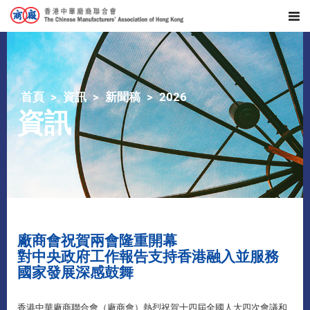
首頁
資訊
新聞稿
2026
資訊
廠商會祝賀兩會隆重開幕
對中央政府工作報告支持香港融入並服務
國家發展深感鼓舞
香港中華廠商聯合會（廠商會）熱烈祝賀十四屆全國人大四次會議和