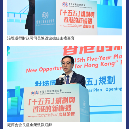
論壇邀得財政司司長陳茂波擔任主禮嘉賓
廠商會會長盧金榮致歡迎辭