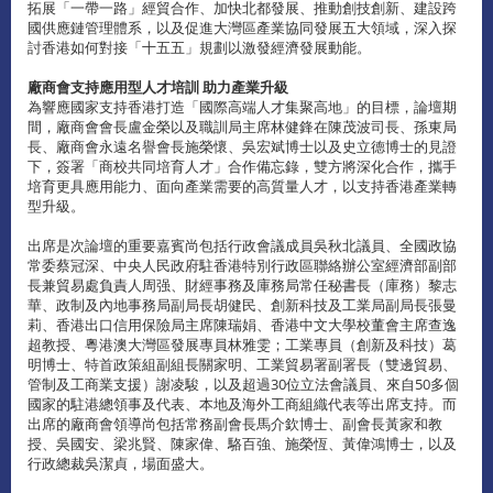
拓展「一帶一路」經貿合作、加快北都發展、推動創技創新、建設跨
國供應鏈管理體系，以及促進大灣區產業協同發展五大領域，深入探
討香港如何對接「十五五」規劃以激發經濟發展動能。
廠商會支持應用型人才培訓 助力產業升級
為響應國家支持香港打造「國際高端人才集聚高地」的目標，論壇期
間，廠商會會長盧金榮以及職訓局主席林健鋒在陳茂波司長、孫東局
長、廠商會永遠名譽會長施榮懷、吳宏斌博士以及史立德博士的見證
下，簽署「商校共同培育人才」合作備忘錄，雙方將深化合作，攜手
培育更具應用能力、面向產業需要的高質量人才，以支持香港產業轉
型升級。
出席是次論壇的重要嘉賓尚包括行政會議成員吳秋北議員、全國政協
常委蔡冠深、中央人民政府駐香港特別行政區聯絡辦公室經濟部副部
長兼貿易處負責人周强、財經事務及庫務局常任秘書長（庫務）黎志
華、政制及內地事務局副局長胡健民、創新科技及工業局副局長張曼
莉、香港出口信用保險局主席陳瑞娟、香港中文大學校董會主席查逸
超教授、粵港澳大灣區發展專員林雅雯；工業專員（創新及科技）葛
明博士、特首政策組副組長關家明、工業貿易署副署長（雙邊貿易、
管制及工商業支援）謝凌駿，以及超過30位立法會議員、來自50多個
國家的駐港總領事及代表、本地及海外工商組織代表等出席支持。而
出席的廠商會領導尚包括常務副會長馬介欽博士、副會長黃家和教
授、吳國安、梁兆賢、陳家偉、駱百強、施榮恆、黃偉鴻博士，以及
行政總裁吳潔貞，場面盛大。