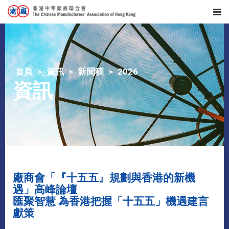
首頁
資訊
新聞稿
2026
資訊
廠商會「『十五五』規劃與香港的新機
遇」高峰論壇
匯聚智慧 為香港把握「十五五」機遇建言
獻策