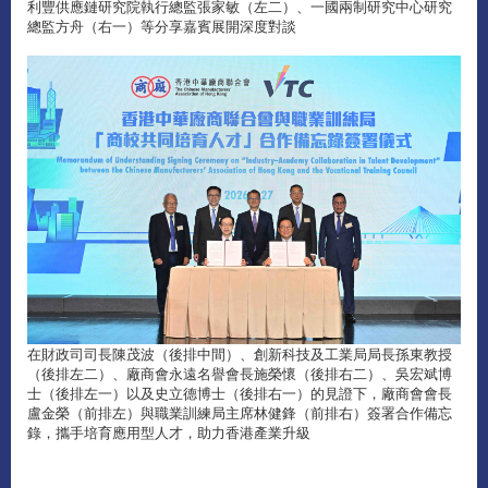
利豐供應鏈研究院執行總監張家敏（左二）、一國兩制研究中心研究
總監方舟（右一）等分享嘉賓展開深度對談
在財政司司長陳茂波（後排中間）、創新科技及工業局局長孫東教授
（後排左二）、廠商會永遠名譽會長施榮懷（後排右二）、吳宏斌博
士（後排左一）以及史立德博士（後排右一）的見證下，廠商會會長
盧金榮（前排左）與職業訓練局主席林健鋒（前排右）簽署合作備忘
錄，攜手培育應用型人才，助力香港產業升級