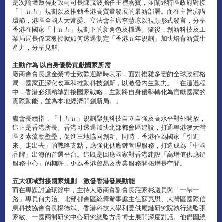
是次論壇邀得財政司司長陳茂波擔任主禮嘉賓，並闡述特區政府對接
「十五五」規劃以及推動香港高質量發展的最新部署。而在主旨演講
環節，港區全國人大常委、立法會主席李慧琼以視頻形式發言，分享
香港在國家「十五五」規劃下的新角色及機遇。隨後，創新科技及工
業局局長孫東教授就如何透過制定「香港五年規劃」加快培育新質生
產力，分享見解。
主動作為 以自身優勢貢獻國家所需
廠商會會長盧金榮博士致歡迎辭時表示，面對複雜多變的全球政經格
局，國家正深化改革和推動科技創新，以激發內生動力。「在這過程
中，香港必須精準對接國家戰略，主動將自身優勢轉化為貢獻國家的
實際動能，並為本地經濟開創新局。」
盧會長續指，「十五五」規劃聚焦科技自立自強及高水平對外開放，
這正是香港所長。香港可透過加快北部都會區建設，打通粵港澳大灣
區要素流動壁壘，促進三地協同創新。同時，香港作為國家「引進
來、走出去」的戰略支點，應強化供應鏈管理服務，打造成為「中國
品牌」出海的首選平台。這既是回應國家對香港建設「高增值供應鏈
服務中心」的期許，更為香港貿易及專業服務開拓增長空間。
五大領域對接國家規劃 激發香港發展動能
而在專題討論環節中，主持人廠商會副會長莊家彬議員與「一帶一
路」專員何力治、北部都會區統籌辦事處主任蘇惠思、大灣區國際信
息科技協會會長楊德斌、香港科技大學利豐供應鏈研究院執行總監張
家敏、一國兩制研究中心研究總監方舟博士展開深度對話。他們圍繞