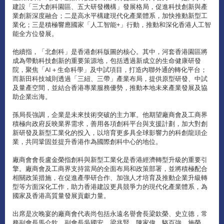
建設「三大創科園區、五大研發機構」發展格局，促進科技創新與產
業創新深度融合；二是高水平構建現代化產業體系，加快推動新型工
業化；三是積極響應國家「人工智能+」行動，推動和深化香港人工智
能全方位發展。
他續指，「北創科」是香港創科版圖的核心。其中，河套香港園區將
成為帶動科技創新的重要策源地，包括透過新成立的生命健康研發
院，聚焦「AI＋生命科學」及中試項目，打造內聯外通的轉化平台；
而新田科技城則透過「三紐、三帶」產業布局，提供原型研發、中試
及量產空間，並結合香港專業服務優勢，推動本地未來產業發展及協
助企業出海。
孫局長強調，企業是未來技術突破的主力軍。他期望廠商會及工商界
積極向政府反映業界需求，善用各項創科平台與支援計劃，加大對創
新研發及新型工業化的投入，以培育更多具全球影響力的科創龍頭企
業，共同鞏固並提升香港作為國際創科中心的地位。
廠商會會長盧金榮指創科與新型工業化是香港經濟轉型升級的重要引
擎。廠商會及工商界支持當局的全面布局和政策部署，並將積極配合
相關政策措施，在促進產學研合作、加強人才培育及推動企業升級轉
型等方面深化工作，助力香港建設更具競爭力的現代化產業體系，為
國家及香港高質量發展貢獻力量。
出席是次晚宴的廠商會代表尚包括永遠名譽會長梁欽榮、史立德，常
務副會長馬介欽，副會長吳國安、梁兆賢、陳家偉、駱百強、施榮