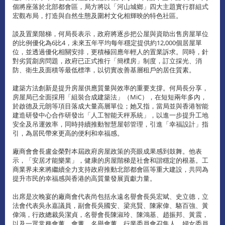
個將座落於北部都會區，局方將以「河山城鄉」四大主題實行群組式
宏觀布局，打造與自然生態及圍村文化相輝映的特色社區。
談及置業階梯，何局長表示，政府將逐步把公屋與資助出售房屋單位
的比例優化為6比4，未來五年平均每年穩定提供約12,000個居屋單
位，並透過優化相關安排，更積極回應年輕人的置業訴求。同時，針
對劣質劏房問題，政府已正式推行「簡樸房」制度，訂立採光、消
防、衛生及面積等最低標準，以切實改善基層租戶的居住質素。
建築方法創新是提升房屋供應質量與效率的重要支撐。何局長分享，
房屋局已全面採用「組裝合成建築法」（MiC），在短短兩年多內，
於啟德及元朗等項目落成大量高層單位；她又指，當局並與香港智能
建造研發中心合作研發出「人工智能天秤系統」，以進一步提升工地
安全及吊運效率，同時持續推動智慧屋邨管理，引進「幸福設計」指
引，為居民帶來更高的便利和幸福感。
廠商會會長盧金榮對本屆政府房屋政策的亮眼成果感到鼓舞。他表
示，「安居才能樂業」，健康的房屋階梯是社會和諧穩定的根基。工
商業界未來將繼續全力支持政府推動北部都會區等重大建設，共同為
提升市民的幸福感與香港的高質量發展貢獻力量。
出席是次晚宴的廠商會代表尚包括永遠名譽會長吳宏斌、史立德，立
法會代表吳永嘉議員，副會長吳國安、梁兆賢、陳家偉、駱百強、黃
偉鴻，行政總裁吳潔貞，名譽會長陳淑玲、陳鴻基、趙振邦、黃震，
以及一眾常務會董、會董、名譽會董、行業委員會召集人、婦女委員