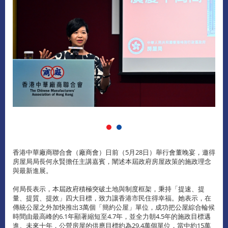
香港中華廠商聯合會（廠商會）日前（5月28日）舉行會董晚宴，邀得
房屋局局長何永賢擔任主講嘉賓，闡述本屆政府房屋政策的施政理念
與最新進展。
何局長表示，本屆政府積極突破土地與制度框架，秉持「提速、提
量、提質、提效」四大目標，致力讓香港市民住得幸福。她表示，在
傳統公屋之外加快推出3萬個「簡約公屋」單位，成功把公屋綜合輪候
時間由最高峰的6.1年顯著縮短至4.7年，並全力朝4.5年的施政目標邁
進。未來十年，公營房屋的供應目標約為29.4萬個單位，當中約15萬