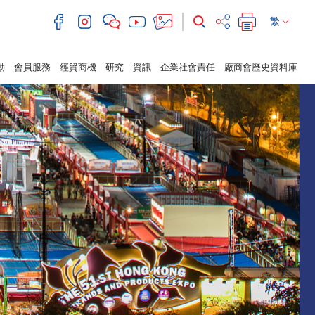
繁
動
會員服務
經貿商機
研究
資訊
企業社會責任
廠商會歷史資料庫