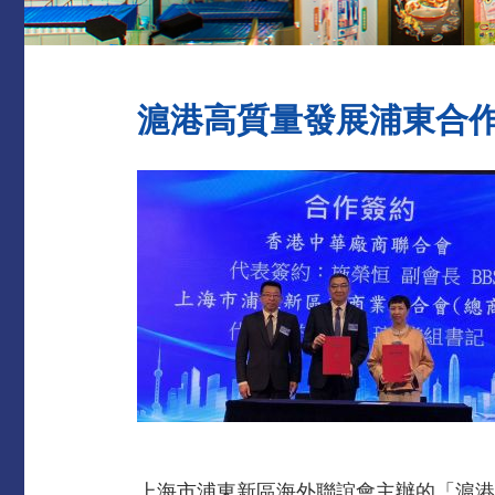
滬港高質量發展浦東合
上海市浦東新區海外聯誼會主辦的「滬港