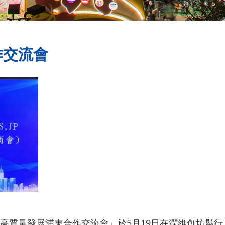
作交流會
高質量發展浦東合作交流會」於5月19日在潤維創坊舉