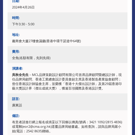
日期:
2024年4月26日
時間:
下午3:30 - 5:00
地址:
廠商會大廈27樓會議廳(香港中環干諾道中64號)
費用:
全免(名額有限，先到先得)
演講者:
吳秋全先生
－MCL品牌策劃設計顧問有限公司首席品牌顧問暨總設計師，現
任品牌局顧問、香港工業總會設計委員會副主席及香港製造產業協會顧問；
曾任香港設計師協會主席，並榮獲「香港十大傑出設計師」及第29屆香港印
藝大獎設計界《傑出成就大獎》，獲逾百項國際及香港設計獎。
語言:
廣東話
備註:
有意者請進行網上報名或填妥以下回條以傳真(號碼：3421 1092/2815 4836)
或電郵(eor2@cma.org.hk)逕覆品牌局秘書處。如有查詢，請與品牌局羅小
姐(電話：2542 8635)聯絡。