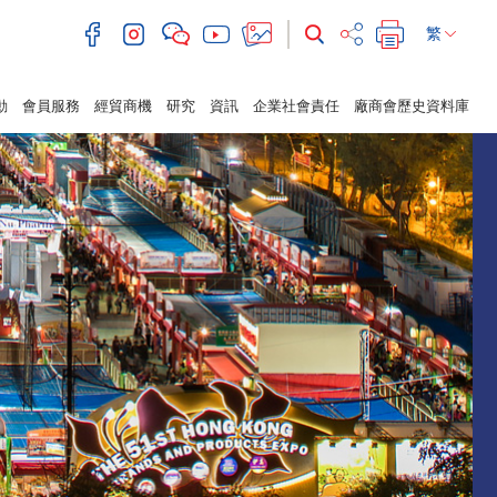
繁
動
會員服務
經貿商機
研究
資訊
企業社會責任
廠商會歷史資料庫