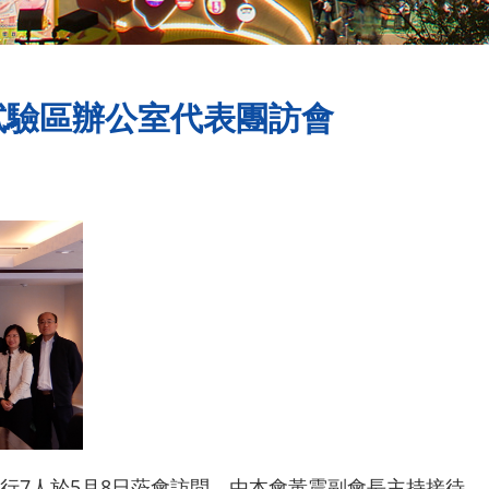
試驗區辦公室代表團訪會
行7人於5月8日蒞會訪問，由本會黃震副會長主持接待。