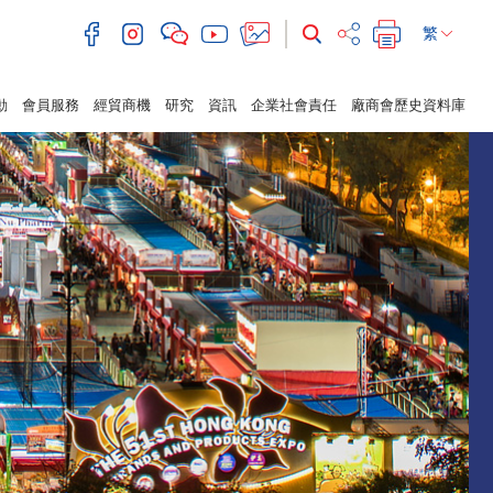
繁
動
會員服務
經貿商機
研究
資訊
企業社會責任
廠商會歷史資料庫