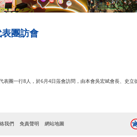
代表團訪會
代表團一行8人，於6月4日蒞會訪問，由本會吳宏斌會長、史立
絡我們
免責聲明
網站地圖