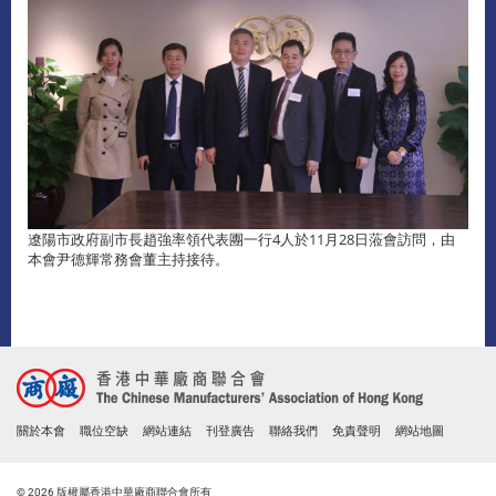
遼陽市政府副市長趙強率領代表團一行4人於11月28日蒞會訪問，由
本會尹德輝常務會董主持接待。
關於本會
職位空缺
網站連結
刊登廣告
聯絡我們
免責聲明
網站地圖
© 2026 版權屬香港中華廠商聯合會所有