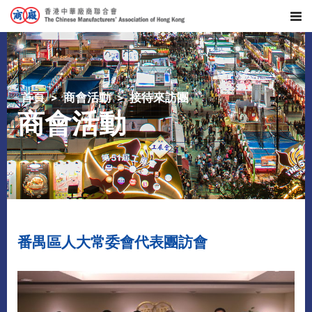
首頁
商會活動
接待來訪團
商會活動
番禺區人大常委會代表團訪會