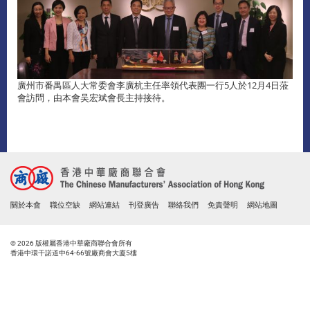
廣州市番禺區人大常委會李廣杭主任率領代表團一行5人於12月4日蒞
會訪問，由本會吴宏斌會長主持接待。
關於本會
職位空缺
網站連結
刊登廣告
聯絡我們
免責聲明
網站地圖
© 2026 版權屬香港中華廠商聯合會所有
香港中環干諾道中64-66號廠商會大廈5樓