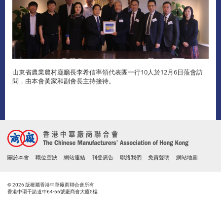
山東省農業農村廳廳長李希信率領代表團一行10人於12月6日蒞會訪
問，由本會黃家和副會長主持接待。
關於本會
職位空缺
網站連結
刊登廣告
聯絡我們
免責聲明
網站地圖
© 2026 版權屬香港中華廠商聯合會所有
香港中環干諾道中64-66號廠商會大廈5樓