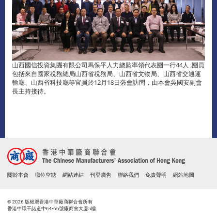
山西國信投資集團有限公司馬保平人力總監率領代表團一行44人 ,團員
包括來自國家稅務總局山西省稅務局、山西省文物局、山西省交通運
輸廳、山西省科技廳等官員於12月18日蒞會訪問，由本會吳國安副會
長主持接待。
關於本會
職位空缺
網站連結
刊登廣告
聯絡我們
免責聲明
網站地圖
© 2026 版權屬香港中華廠商聯合會所有
香港中環干諾道中64-66號廠商會大廈5樓