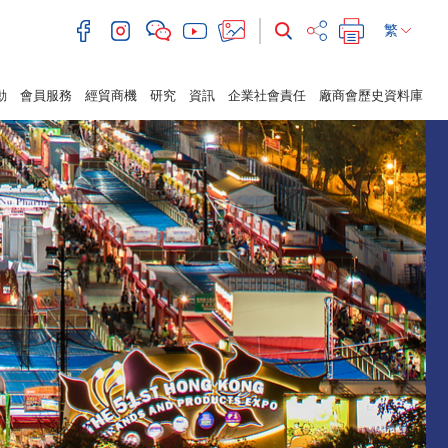
繁
動
會員服務
經貿商機
研究
資訊
企業社會責任
廠商會歷史資料庫