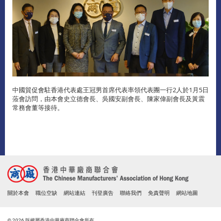
中國貿促會駐香港代表處王冠男首席代表率領代表團一行2人於1月5日
蒞會訪問，由本會史立德會長、吳國安副會長、陳家偉副會長及黃震
常務會董等接待。
關於本會
職位空缺
網站連結
刊登廣告
聯絡我們
免責聲明
網站地圖
© 2026 版權屬香港中華廠商聯合會所有