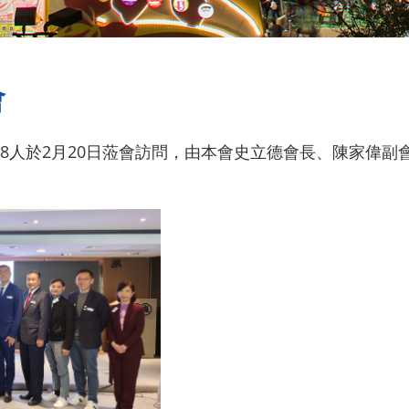
會
8人於2月20日蒞會訪問，由本會史立德會長、陳家偉副