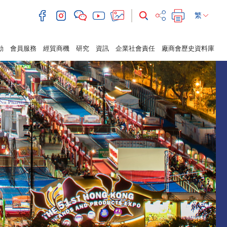
繁
動
會員服務
經貿商機
研究
資訊
企業社會責任
廠商會歷史資料庫