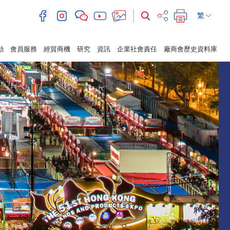
繁
動
會員服務
經貿商機
研究
資訊
企業社會責任
廠商會歷史資料庫