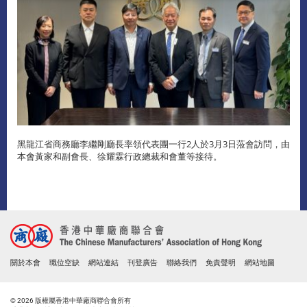
黑龍江省商務廳李繼剛廳長率領代表團一行2人於3月3日蒞會訪問，由
本會黃家和副會長、徐耀霖行政總裁和會董等接待。
關於本會
職位空缺
網站連結
刊登廣告
聯絡我們
免責聲明
網站地圖
© 2026 版權屬香港中華廠商聯合會所有