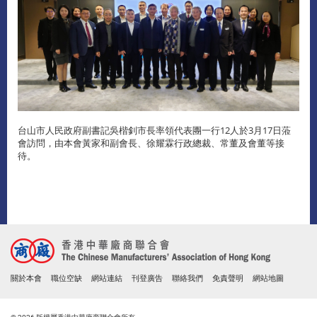
台山市人民政府副書記吳楷釗市長率領代表團一行12人於3月17日蒞
會訪問，由本會黃家和副會長、徐耀霖行政總裁、常董及會董等接
待。
關於本會
職位空缺
網站連結
刊登廣告
聯絡我們
免責聲明
網站地圖