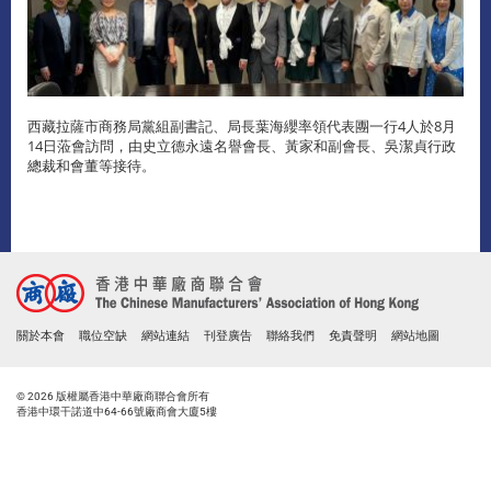
西藏拉薩市商務局黨組副書記、局長葉海纓率領代表團一行4人於8月
14日蒞會訪問，由史立德永遠名譽會長、黃家和副會長、吳潔貞行政
總裁和會董等接待。
關於本會
職位空缺
網站連結
刊登廣告
聯絡我們
免責聲明
網站地圖
© 2026 版權屬香港中華廠商聯合會所有
香港中環干諾道中64-66號廠商會大廈5樓