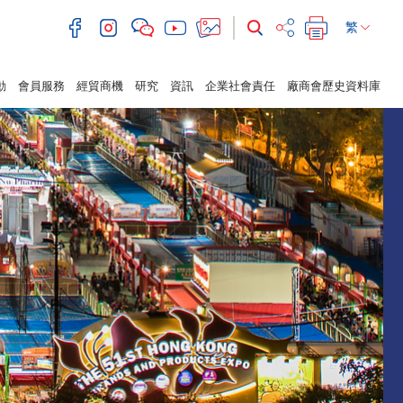
繁
動
會員服務
經貿商機
研究
資訊
企業社會責任
廠商會歷史資料庫