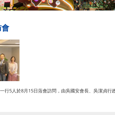
訪會
一行5人於8月15日蒞會訪問，由吳國安會長、吳潔貞行