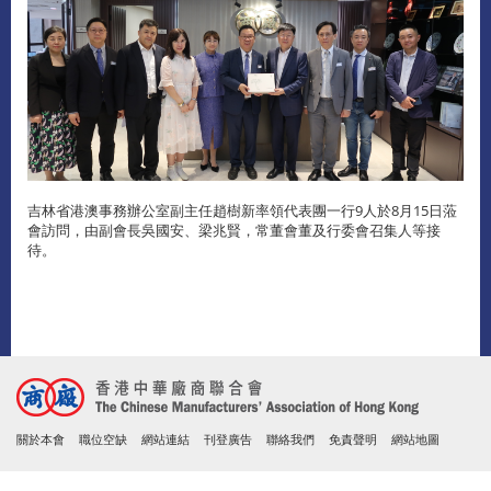
吉林省港澳事務辦公室副主任趙樹新率領代表團一行9人於8月15日蒞
會訪問，由副會長吳國安、梁兆賢，常董會董及行委會召集人等接
待。
關於本會
職位空缺
網站連結
刊登廣告
聯絡我們
免責聲明
網站地圖