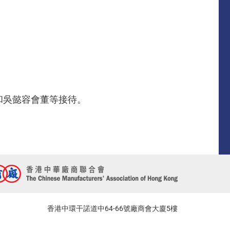
和吳懿容會董等接待。
香港中環干諾道中64-66號廠商會大廈5樓