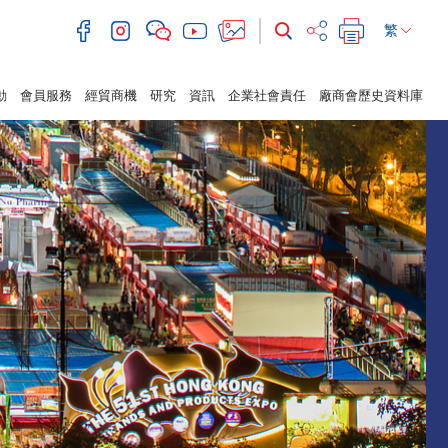
繁
動
會員服務
經貿商機
研究
資訊
企業社會責任
廠商會歷史資料庫