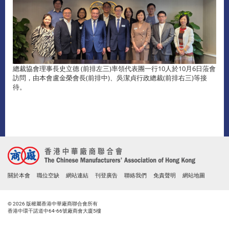
總裁協會理事長史立德 (前排左三)率領代表團一行10人於10月6日蒞會
訪問，由本會盧金榮會長(前排中)、吳潔貞行政總裁(前排右三)等接
待。
關於本會
職位空缺
網站連結
刊登廣告
聯絡我們
免責聲明
網站地圖
© 2026 版權屬香港中華廠商聯合會所有
香港中環干諾道中64-66號廠商會大廈5樓