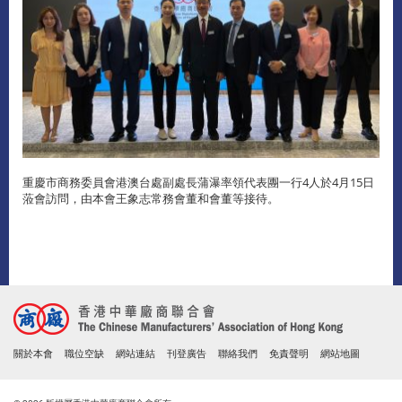
重慶市商務委員會港澳台處副處長蒲瀑率領代表團一行4人於4月15日
蒞會訪問，由本會王象志常務會董和會董等接待。
關於本會
職位空缺
網站連結
刊登廣告
聯絡我們
免責聲明
網站地圖