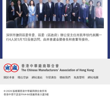
深圳市鹽田區委常委、區委（區政府）辦公室主任肖凱率領代表團一
行6人於5月7日蒞會訪問。由本會盧金榮會長和會董等接待。
關於本會
職位空缺
網站連結
刊登廣告
聯絡我們
免責聲明
網站地圖
© 2026 版權屬香港中華廠商聯合會所有
香港中環干諾道中64-66號廠商會大廈5樓