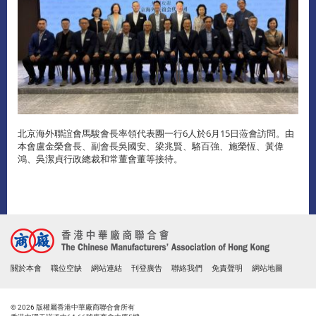
北京海外聯誼會馬駿會長率領代表團一行6人於6月15日蒞會訪問。由
本會盧金榮會長、副會長吳國安、梁兆賢、駱百強、施榮恆、黃偉
鴻、吳潔貞行政總裁和常董會董等接待。
關於本會
職位空缺
網站連結
刊登廣告
聯絡我們
免責聲明
網站地圖
© 2026 版權屬香港中華廠商聯合會所有