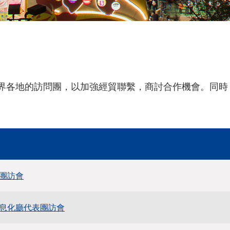
世界各地的訪問團，以加強經貿聯繫，商討合作機會。同
團訪會
息化廳代表團訪會