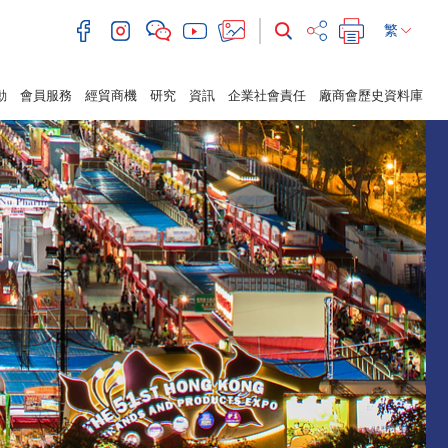
繁
動
會員服務
經貿商機
研究
資訊
企業社會責任
廠商會歷史資料庫