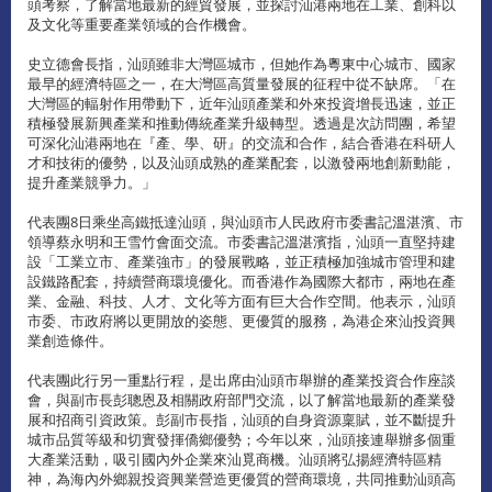
頭考察，了解當地最新的經貿發展，並探討汕港兩地在工業、創科以
及文化等重要產業領域的合作機會。
史立德會長指，汕頭雖非大灣區城市，但她作為粵東中心城市、國家
最早的經濟特區之一，在大灣區高質量發展的征程中從不缺席。「在
大灣區的輻射作用帶動下，近年汕頭產業和外來投資增長迅速，並正
積極發展新興產業和推動傳統產業升級轉型。透過是次訪問團，希望
可深化汕港兩地在『產、學、研』的交流和合作，結合香港在科研人
才和技術的優勢，以及汕頭成熟的產業配套，以激發兩地創新動能，
提升產業競爭力。」
代表團8日乘坐高鐵抵達汕頭，與汕頭市人民政府市委書記溫湛濱、市
領導蔡永明和王雪竹會面交流。市委書記溫湛濱指，汕頭一直堅持建
設「工業立市、產業強市」的發展戰略，並正積極加強城市管理和建
設鐵路配套，持續營商環境優化。而香港作為國際大都市，兩地在產
業、金融、科技、人才、文化等方面有巨大合作空間。他表示，汕頭
市委、市政府將以更開放的姿態、更優質的服務，為港企來汕投資興
業創造條件。
代表團此行另一重點行程，是出席由汕頭市舉辦的產業投資合作座談
會，與副市長彭聰恩及相關政府部門交流，以了解當地最新的產業發
展和招商引資政策。彭副市長指，汕頭的自身資源稟賦，並不斷提升
城市品質等級和切實發揮僑鄉優勢；今年以來，汕頭接連舉辦多個重
大產業活動，吸引國內外企業來汕覓商機。汕頭將弘揚經濟特區精
神，為海內外鄉親投資興業營造更優質的營商環境，共同推動汕頭高