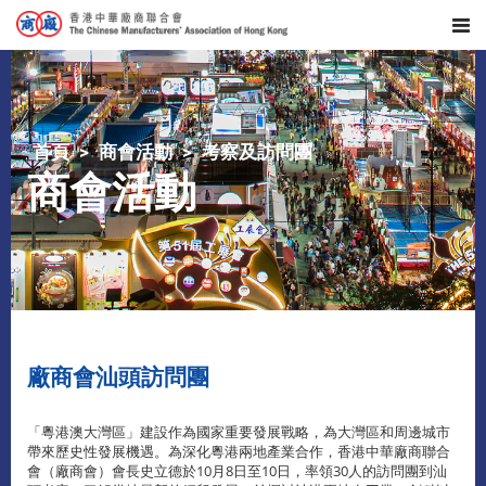
首頁
商會活動
考察及訪問團
商會活動
廠商會汕頭訪問團
「粵港澳大灣區」建設作為國家重要發展戰略，為大灣區和周邊城市
帶來歷史性發展機遇。為深化粵港兩地產業合作，香港中華廠商聯合
會（廠商會）會長史立德於10月8日至10日，率領30人的訪問團到汕