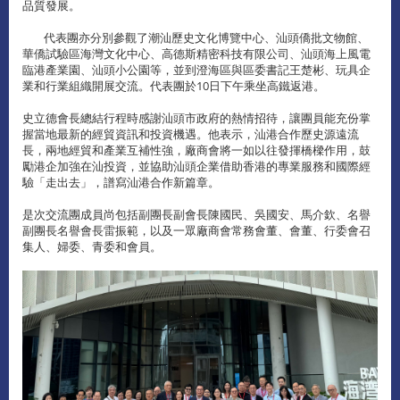
品質發展。
代表團亦分別參觀了潮汕歷史文化博覽中心、汕頭僑批文物館、
華僑試驗區海灣文化中心、高德斯精密科技有限公司、汕頭海上風電
臨港產業園、汕頭小公園等，並到澄海區與區委書記王楚彬、玩具企
業和行業組織開展交流。代表團於10日下午乘坐高鐵返港。
史立德會長總結行程時感謝汕頭市政府的熱情招待，讓團員能充份掌
握當地最新的經貿資訊和投資機遇。他表示，汕港合作歷史源遠流
長，兩地經貿和產業互補性強，廠商會將一如以往發揮橋樑作用，鼓
勵港企加強在汕投資，並協助汕頭企業借助香港的專業服務和國際經
驗「走出去」，譜寫汕港合作新篇章。
是次交流團成員尚包括副團長副會長陳國民、吳國安、馬介欽、名譽
副團長名譽會長雷振範，以及一眾廠商會常務會董、會董、行委會召
集人、婦委、青委和會員。